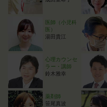
医師（小児科
医）
湯田貴江
心理カウンセ
ラー・講師
鈴木雅幸
薬剤師
笹尾真波