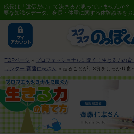
成長は「遺伝だけ」で決まると思っていませんか？
要な知識やデータ、身長・体重に関する体験談等をお
TOPページ
»
プロフェッショナルに聞く！生きる力の育
リンター 齋藤仁志さん
» 走ることが、3食をしっかり食