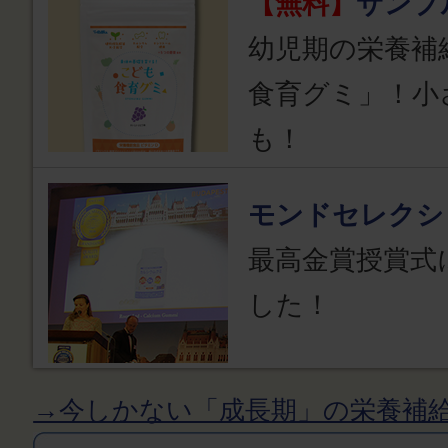
【無料】
サンプ
幼児期の栄養補
食育グミ」！小
も！
モンドセレクシ
最高金賞授賞式
した！
→今しかない「成長期」の栄養補