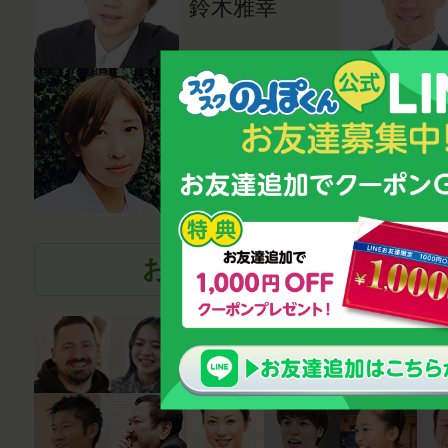
鈴木雅幸
薬剤師
笹尾真波
お話を伺った各界の著名