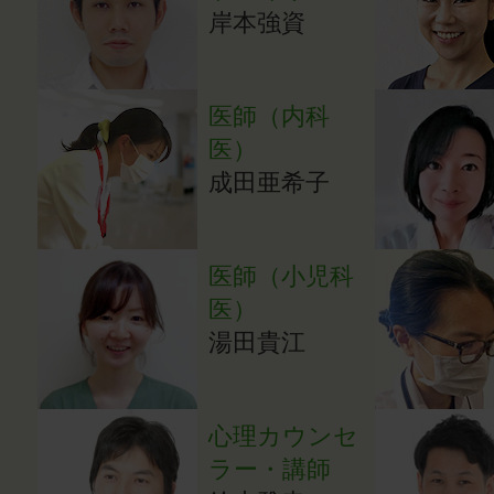
岸本強資
医師（内科
医）
成田亜希子
医師（小児科
医）
湯田貴江
心理カウンセ
ラー・講師