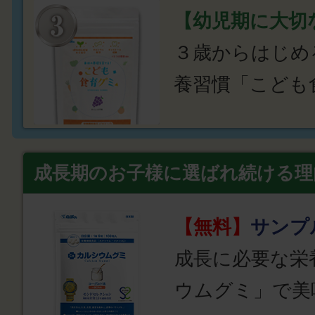
【幼児期に大切
３歳からはじめ
養習慣「こども
成長期のお子様に選ばれ続ける理
【無料】
サンプ
成長に必要な栄
ウムグミ」で美