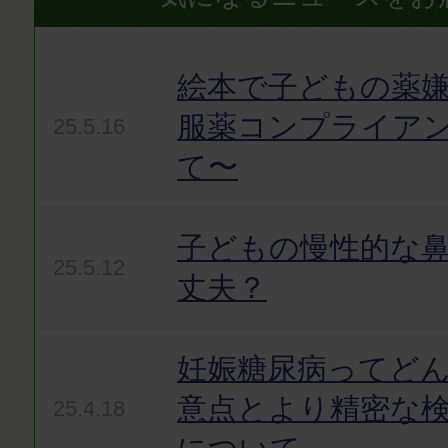
絵本で子どもの薬嫌
服薬コンプライア
25.5.16
て〜
子どもの慢性的な
25.5.12
丈夫？
妊娠糖尿病ってど
意点とより精密な
25.4.18