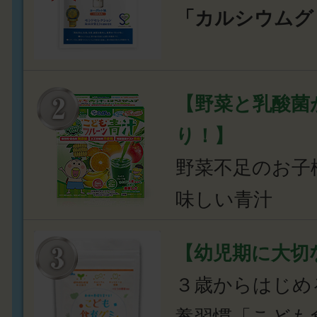
「カルシウムグ
【野菜と乳酸菌
り！】
野菜不足のお子
味しい青汁
【幼児期に大切
３歳からはじめ
養習慣「こども