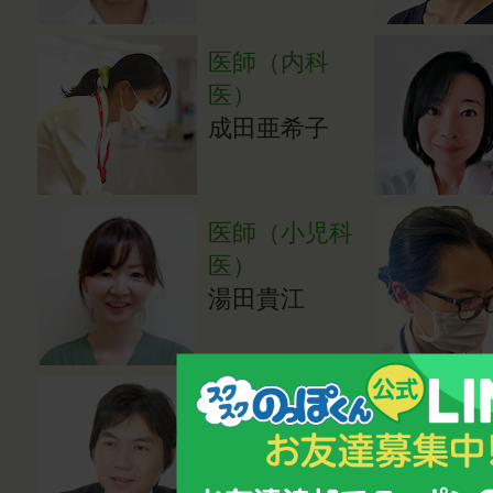
医師（内科
医）
成田亜希子
医師（小児科
医）
湯田貴江
心理カウンセ
ラー・講師
鈴木雅幸