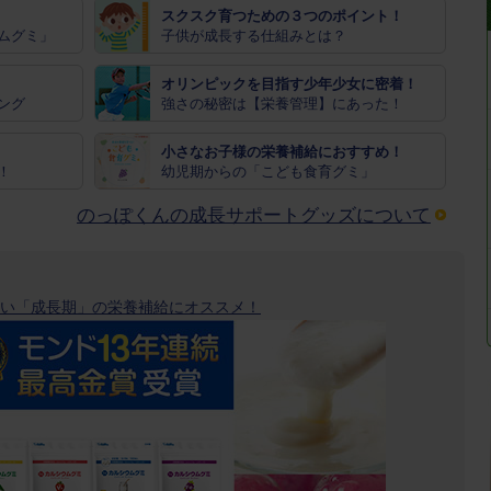
スクスク育つための３つのポイント！
ムグミ」
子供が成長する仕組みとは？
オリンピックを目指す少年少女に密着！
ング
強さの秘密は【栄養管理】にあった！
小さなお子様の栄養補給におすすめ！
！
幼児期からの「こども食育グミ」
のっぽくんの成長サポートグッズについて
い「成長期」の栄養補給にオススメ！