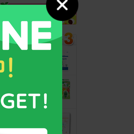
カルシウムグミ
13年連続モンド
最高金賞受賞！
無料サンプルも
こどもフルーツ
青汁
野菜と乳酸菌
たっぷり！
守る力を高める
こども食育グミ
幼児期の栄養補
給に最適！ 身
体の土台作りに