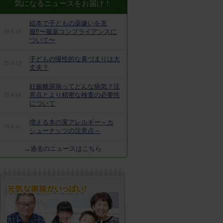
気になるニュースをお届け！
絵本で子どもの薬嫌いを克
服⁉︎〜服薬コンプライアンスに
25.5.16
ついて〜
子どもの慢性的な鼻づまりは大
25.5.12
丈夫？
妊娠糖尿病ってどんな病気？注
意点とより精密な検査の必要性
25.4.18
について
増える木の実アレルギー～カ
25.4.11
シューナッツの注意点～
→過去のニュースはこちら