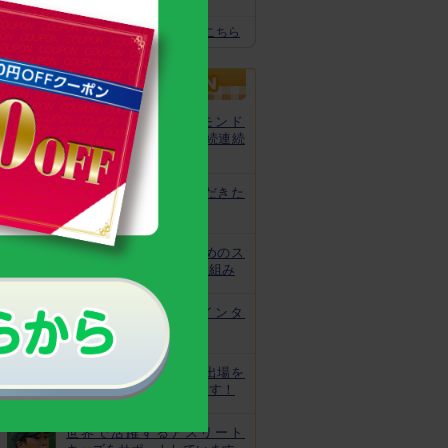
スクスクのっぽくん推奨全グッズはこちら
カルシウムグミが、モンド
「最高金賞」を13年連続連続
受賞！
非常時にお役立ていただきた
いトレーニング
皆様の安心と安全のためのス
クスクのっぽくんの取り組み
なでしこ宮間選手にインタ
ビュー！
ジュニアオリンピック出場を
目指してがんばっています！
世界で活躍するアスリート