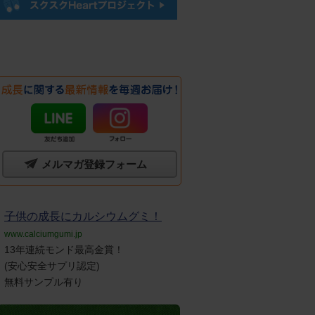
メルマガ登録フォーム
子供の成長にカルシウムグミ！
www.calciumgumi.jp
13年連続モンド最高金賞！
(安心安全サプリ認定)
無料サンプル有り