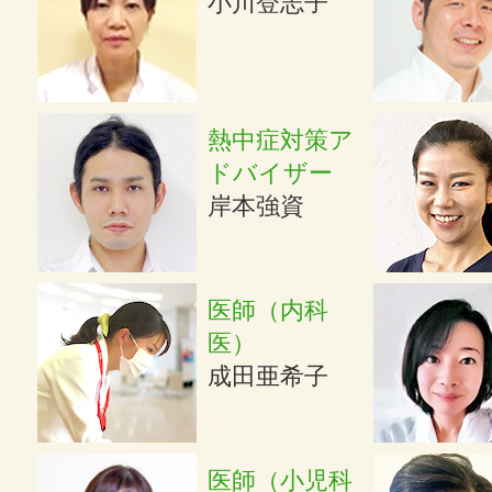
小川登志子
熱中症対策ア
ドバイザー
岸本強資
医師（内科
医）
成田亜希子
医師（小児科