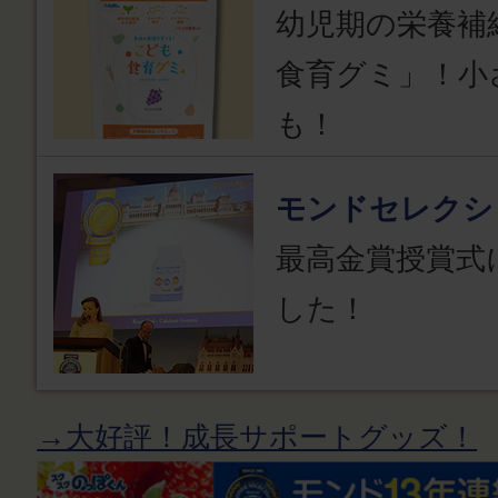
幼児期の栄養補
食育グミ」！小
も！
モンドセレクシ
最高金賞授賞式
した！
→大好評！成長サポートグッズ！