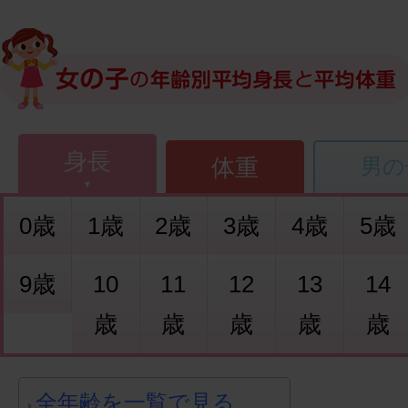
身長
体重
男の
0歳
1歳
2歳
3歳
4歳
5歳
9歳
10
11
12
13
14
歳
歳
歳
歳
歳
全年齢を一覧で見る