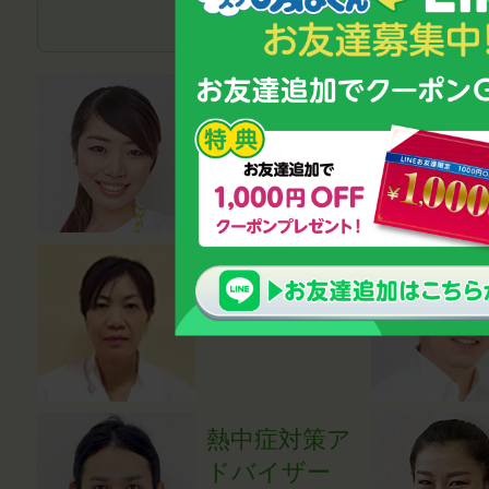
子どもの成長・発達の
管理栄養士
磯村優貴恵
医学博士
小川登志子
熱中症対策ア
ドバイザー