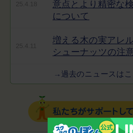
意点とより精密な
25.4.18
について
増える木の実アレ
25.4.11
シューナッツの注
→過去のニュースはこ