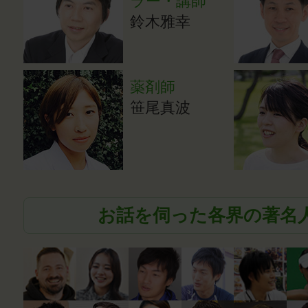
ラー・講師
鈴木雅幸
薬剤師
笹尾真波
お話を伺った各界の著名