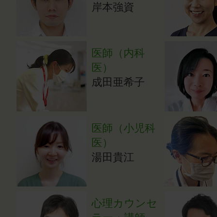
岸本強資
医師（内科
医）
成田亜希子
医師（小児科
医）
湯田貴江
心理カウンセ