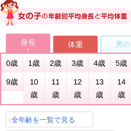
身長
体重
男の
0歳
1歳
2歳
3歳
4歳
5歳
9歳
10
11
12
13
14
歳
歳
歳
歳
歳
全年齢を一覧で見る