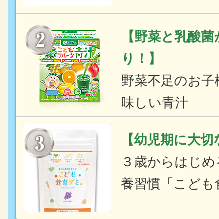
【野菜と乳酸菌
り！】
野菜不足のお子
味しい青汁
【幼児期に大切
３歳からはじめ
養習慣「こども