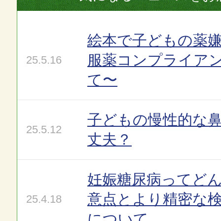
絵本で子どもの薬嫌
服薬コンプライア
25.5.16
て〜
子どもの慢性的な
25.5.12
丈夫？
妊娠糖尿病ってど
意点とより精密な
25.4.18
について