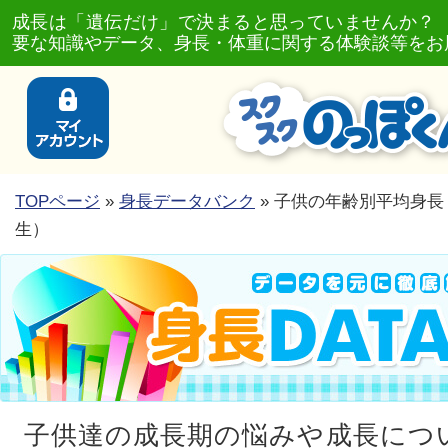
成長は「遺伝だけ」で決まると思っていませんか？
要な知識やデータ、身長・体重に関する体験談等をお
TOPページ
»
身長データバンク
» 子供の年齢別平均身
生）
子供達の成長期の悩みや成長につ