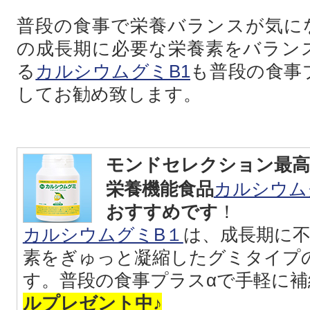
普段の食事で栄養バランスが気に
の成長期に必要な栄養素をバラン
る
カルシウムグミB1
も普段の食事
してお勧め致します。
モンドセレクション最高
栄養機能食品
カルシウム
おすすめです
！
カルシウムグミB１
は、成長期に
素をぎゅっと凝縮したグミタイプ
す。普段の食事プラスαで手軽に補
ルプレゼント中♪