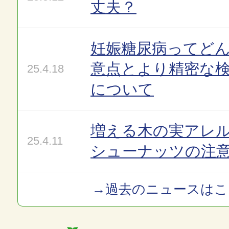
丈夫？
妊娠糖尿病ってど
意点とより精密な
25.4.18
について
増える木の実アレ
25.4.11
シューナッツの注
→過去のニュースはこ