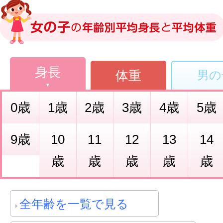
身長
体重
男の
0歳
1歳
2歳
3歳
4歳
5歳
9歳
10
11
12
13
14
歳
歳
歳
歳
歳
全年齢を一覧で見る