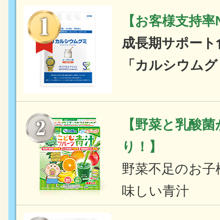
【お客様支持率N
成長期サポート
「カルシウムグ
【野菜と乳酸菌
り！】
野菜不足のお子
味しい青汁