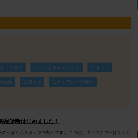
トラクター
パーソナルトレーナー
スタッフ
外活動
お知らせ
こどもフルーツ青汁
メ商品診断はじめました！
クのっぽくんスタッフの丸山です。 この度、スクスクのっぽくん公