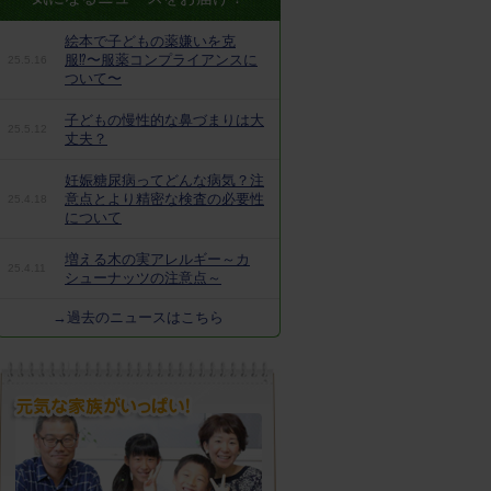
絵本で子どもの薬嫌いを克
服⁉︎〜服薬コンプライアンスに
25.5.16
ついて〜
子どもの慢性的な鼻づまりは大
25.5.12
丈夫？
妊娠糖尿病ってどんな病気？注
意点とより精密な検査の必要性
25.4.18
について
増える木の実アレルギー～カ
25.4.11
シューナッツの注意点～
→過去のニュースはこちら