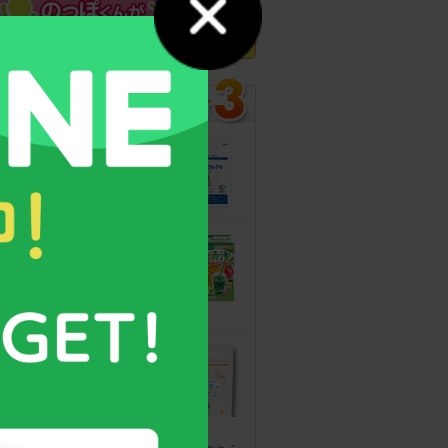
カルシウムグミ
13年連続モンド
最高金賞受賞！
無料サンプルも
こどもフルーツ
青汁
野菜と乳酸菌
たっぷり！
守る力を高める
こども食育グミ
幼児期の栄養補
給に最適！ 身
体の土台作りに