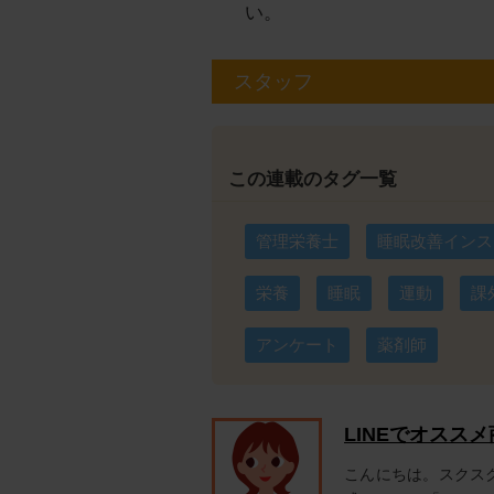
い。
スタッフ
この連載のタグ一覧
管理栄養士
睡眠改善インス
栄養
睡眠
運動
課
アンケート
薬剤師
LINEでオスス
こんにちは。スクス