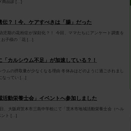
商品診 […]
遺伝？！今、ケアすべきは「腸」だった
幼児期の花粉症が深刻化？！ 今回、ママたちにアンケート調査を
お子様の「花 […]
に「カルシウム不足」が加速している？！
シウムの摂取量が少なくなる理由 冬休みはどのように過ごされまし
なってい […]
域活動栄養士会」イベントへ参加しました
日月曜日、大阪府茨木市三島中学校にて「茨木市地域活動栄養士会（ヘル
ト […]