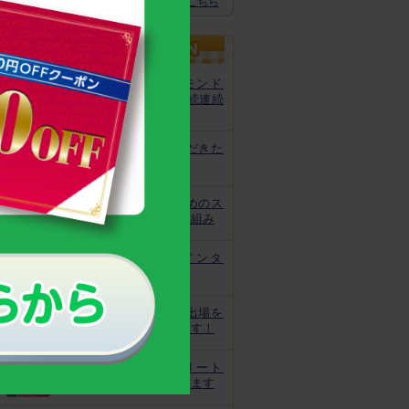
スクスクのっぽくん推奨全グッズはこちら
カルシウムグミが、モンド
「最高金賞」を13年連続連続
受賞！
非常時にお役立ていただきた
いトレーニング
皆様の安心と安全のためのス
クスクのっぽくんの取り組み
なでしこ宮間選手にインタ
ビュー！
ジュニアオリンピック出場を
目指してがんばっています！
世界で活躍するアスリート
キッズをサポートしています