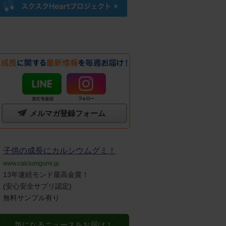
メルマガ登録フォーム
子供の成長にカルシウムグミ！
www.calciumgumi.jp
13年連続モンド最高金賞！
(安心安全サプリ認定)
無料サンプル有り
気になるニュースをお届け！