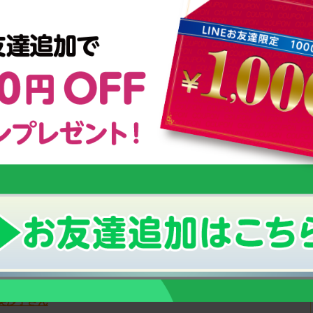
EST5
プ日本代表 福西崇史さん
ったり、体幹だったり。何にしても基本が大事。
芙沙子さん