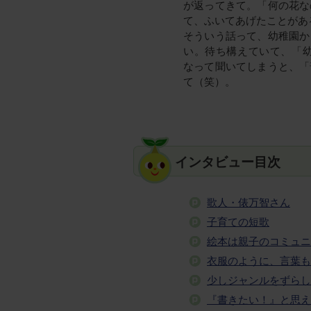
が返ってきて。「何の花な
て、ふいてあげたことがあ
そういう話って、幼稚園か
い。待ち構えていて、「
なって聞いてしまうと、「
て（笑）。
インタビュー目次
歌人・俵万智さん
子育ての短歌
絵本は親子のコミュニ
衣服のように、言葉も
少しジャンルをずらし
『書きたい！』と思え