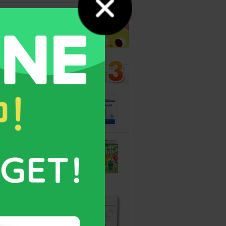
カルシウムグミ
13年連続モンド
最高金賞受賞！
無料サンプルも
こどもフルーツ
青汁
野菜と乳酸菌
たっぷり！
守る力を高める
こども食育グミ
幼児期の栄養補
給に最適！ 身