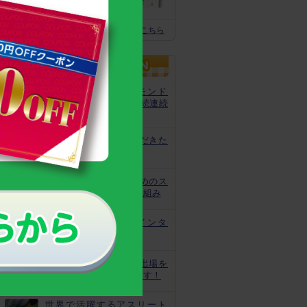
体の土台作りに
スクスクのっぽくん推奨全グッズはこちら
カルシウムグミが、モンド
「最高金賞」を13年連続連続
受賞！
非常時にお役立ていただきた
いトレーニング
皆様の安心と安全のためのス
クスクのっぽくんの取り組み
なでしこ宮間選手にインタ
ビュー！
ジュニアオリンピック出場を
目指してがんばっています！
世界で活躍するアスリート