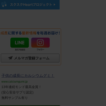
メルマガ登録フォーム
子供の成長にカルシウムグミ！
www.calciumgumi.jp
13年連続モンド最高金賞！
(安心安全サプリ認定)
無料サンプル有り