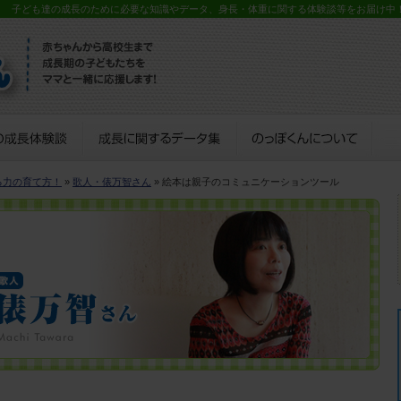
？ 子ども達の成長のために必要な知識やデータ、身長・体重に関する体験談等をお届け中
る力の育て方！
»
歌人・俵万智さん
» 絵本は親子のコミュニケーションツール