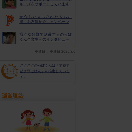
キッズをサポートしています
紹介した人もされた人もお
得！お友達紹介キャンペーン
様々な分野で活躍するのっぽ
くん卒業生へのインタビュー
更新日：
更新日 2026/8/6
スクスクのっぽくんは「早寝早
起き朝ごはん」を推進していま
す。