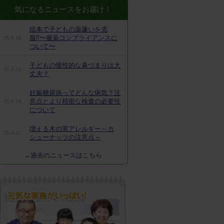
気になるニュースをお届け！
絵本で子どもの薬嫌いを克
服⁉︎〜服薬コンプライアンスに
25.5.16
ついて〜
子どもの慢性的な鼻づまりは大
25.5.12
丈夫？
妊娠糖尿病ってどんな病気？注
意点とより精密な検査の必要性
25.4.18
について
増える木の実アレルギー～カ
25.4.11
シューナッツの注意点～
→過去のニュースはこちら