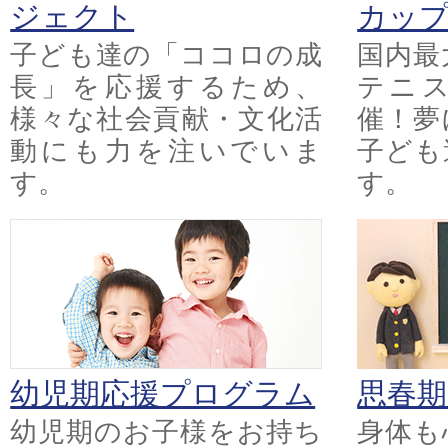
ジェクト
カッ
子ども達の「ココロの成
国内最
長」を応援するため、
テニ
様々な社会貢献・文化活
催！夢
動にも力を注いでいま
子ども
す。
す。
幼児期応援プログラム
思春
幼児期のお子様をお持ち
身体も