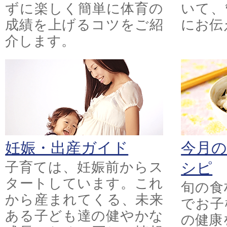
ずに楽しく簡単に体育の
いて、
成績を上げるコツをご紹
にお伝
介します。
妊娠・出産ガイド
今月
子育ては、妊娠前からス
シピ
タートしています。これ
旬の食
から産まれてくる、未来
でお子
ある子ども達の健やかな
の健康