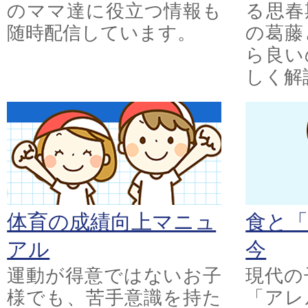
のママ達に役立つ情報も
る思春
随時配信しています。
の葛藤
ら良い
しく解
体育の成績向上マニュ
食と
アル
今
運動が得意ではないお子
現代の
様でも、苦手意識を持た
「アレ