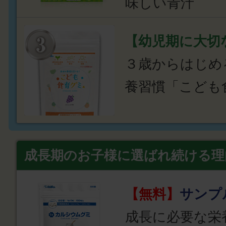
味しい青汁
【幼児期に大切
３歳からはじめ
養習慣「こども
成長期のお子様に選ばれ続ける理
【無料】
サンプ
成長に必要な栄