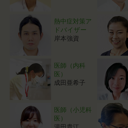
熱中症対策ア
ドバイザー
岸本強資
医師（内科
医）
成田亜希子
医師（小児科
医）
湯田貴江