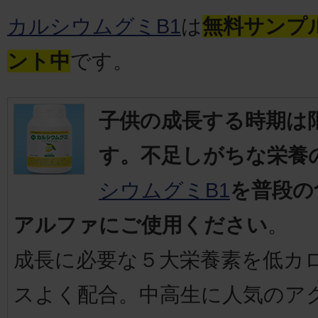
カルシウムグミB1
は
無料サンプ
ント中
です。
子供の成長する時期は
す。不足しがちな栄養
シウムグミB1
を普段の
アルファにご使用ください
。
成長に必要な５大栄養素を低カ
スよく配合。中高生に人気のア