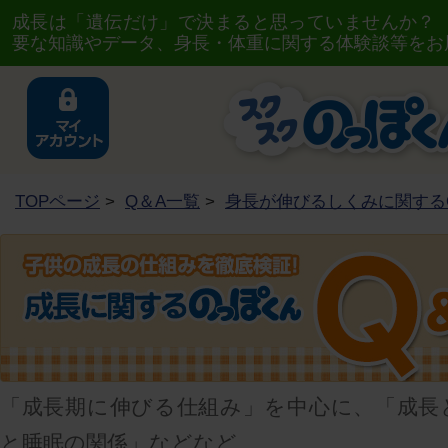
成長は「遺伝だけ」で決まると思っていませんか？
要な知識やデータ、身長・体重に関する体験談等をお
TOPページ
>
Q＆A一覧
>
身長が伸びるしくみに関する
「成長期に伸びる仕組み」を中心に、「成長
と睡眠の関係」などなど、