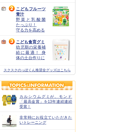
こどもフルーツ
青汁
野菜と乳酸菌
たっぷり！
守る力を高める
こども食育グミ
幼児期の栄養補
給に最適！ 身
体の土台作りに
スクスクのっぽくん推奨全グッズはこちら
カルシウムグミが、モンド
「最高金賞」を13年連続連続
受賞！
非常時にお役立ていただきた
いトレーニング