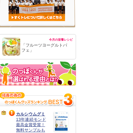
今月の栄養レシピ
「フルーツヨーグルトパ
フェ」
カルシウムグミ
13年連続モンド
最高金賞受賞！
無料サンプルも