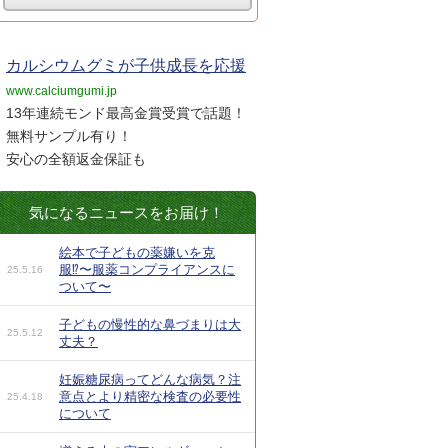
カルシウムグミが子供成長を応援
www.calciumgumi.jp
13年連続モンド最高金賞受賞で話題！
無料サンプル有り！
安心の全額返金保証も
気になるニュースをお届け！
絵本で子どもの薬嫌いを克
服⁉︎〜服薬コンプライアンスに
25.5.16
ついて〜
子どもの慢性的な鼻づまりは大
25.5.12
丈夫？
妊娠糖尿病ってどんな病気？注
意点とより精密な検査の必要性
25.4.18
について