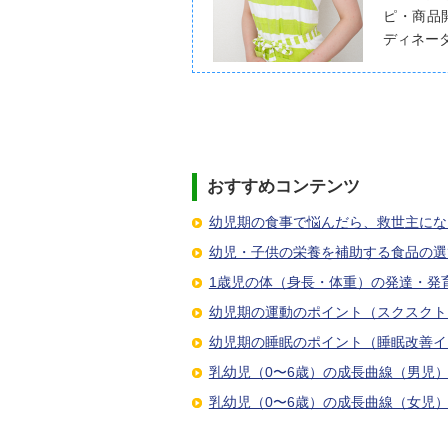
ピ・商品
ディネー
おすすめコンテンツ
幼児期の食事で悩んだら、救世主にな
幼児・子供の栄養を補助する食品の選
1歳児の体（身長・体重）の発達・発
幼児期の運動のポイント（スクスクト
幼児期の睡眠のポイント（睡眠改善イ
乳幼児（0〜6歳）の成長曲線（男児
乳幼児（0〜6歳）の成長曲線（女児