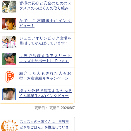
皆様の安心と安全のためのス
クスクのっぽくんの取り組み
なでしこ宮間選手にインタ
ビュー！
ジュニアオリンピック出場を
目指してがんばっています！
世界で活躍するアスリート
キッズをサポートしています
紹介した人もされた人もお
得！お友達紹介キャンペーン
様々な分野で活躍するのっぽ
くん卒業生へのインタビュー
更新日：
更新日 2026/8/7
スクスクのっぽくんは「早寝早
起き朝ごはん」を推進していま