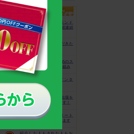
カルシウムグミが、モンド
「最高金賞」を13年連続連続
受賞！
非常時にお役立ていただきた
いトレーニング
皆様の安心と安全のためのス
クスクのっぽくんの取り組み
なでしこ宮間選手にインタ
ビュー！
ジュニアオリンピック出場を
目指してがんばっています！
世界で活躍するアスリート
キッズをサポートしています
紹介した人もされた人もお