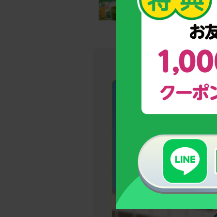
野菜と乳酸菌たっぷり！
野菜不足のお子様のための青汁
→今しかな