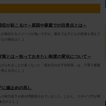
節症が起こる!?～原因や家庭での注意点とは～
人が発症するイメージが強いですが、最近では子どもの患者も増えて
もの場合は […]
対策とは～知っておきたい制度の変化について～
上げられることが多くなった「異次元の少子化対策」は、子育て家庭
考える方に […]
下に歯止めの兆し
もの体力低下が続き問題視されていました。しかし、スポーツ庁が実
力テス […]