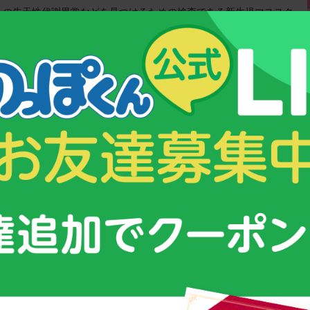
んの先天性代謝異常などを見つけるための検査である新生児マススク
で受けるこ […]
6
7
8
9
...
14
21
28
...
次の10件 »
最後 »
&コンテンツ
スクスク育つための３つのポイント！
ムグミ」
子供が成長する仕組みとは？
オリンピックを目指す少年少女に密着！
ング
強さの秘密は【栄養管理】にあった！