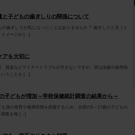
量と子どもの歯ぎしりの関係について
もの歯ぎしりが気になったことはありませんか？ 歯ぎしりと言うと
イメージが […]
ケアを大切に
腫、貧血などマイナートラブルが尽きないですが、実は虫歯や歯周病
いうことを […]
未満の子どもが増加～学校保健統計調査の結果から～
ども達の発育や健康状態を把握するため、全国の5～17歳の子どもの
査を毎 […]