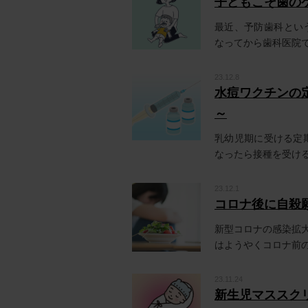
子どもこそ歯の
最近、予防歯科とい
なってから歯科医院で
23.12.8
水痘ワクチンの
～
乳幼児期に受ける定
なったら接種を受ける
23.12.1
コロナ後に自殺
新型コロナの感染拡
はようやくコロナ前の
23.11.24
新生児マススク