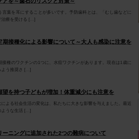
ケアを～歯石のリスクと対策～
う言葉を耳にすることが多いです。予防歯科とは、「むし歯などに
治療を受ける […]
定期接種化による影響について～大人も感染に注意を
期接種のワクチンの1つに、水痘ワクチンがあります。現在は1歳に
よう推奨さ […]
願望を持つ子どもが増加！体重減少にも注意を
大による社会生活の変化は、私たちに大きな影響を与えました。最近
ような生活 […]
リーニングに追加された2つの難病について