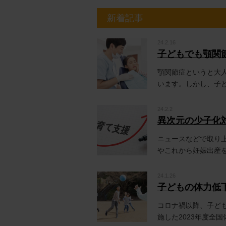
新着記事
24.2.16
子どもでも顎関
顎関節症というと大
います。しかし、子ど
24.2.2
異次元の少子化
ニュースなどで取り
やこれから妊娠出産を
24.1.26
子どもの体力低
コロナ禍以降、子ど
施した2023年度全国体