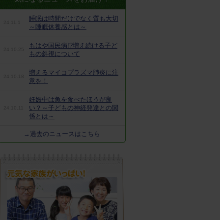
睡眠は時間だけでなく質も大切
24.11.1
～睡眠休養感とは～
もはや国民病!?増え続ける子ど
24.10.25
もの斜視について
増えるマイコプラズマ肺炎に注
24.10.18
意を！
妊娠中は魚を食べたほうが良
い？～子どもの神経発達との関
24.10.11
係とは～
→過去のニュースはこちら