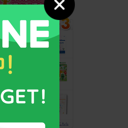
カルシウムグミ
13年連続モンド
最高金賞受賞！
無料サンプルも
こどもフルーツ
青汁
野菜と乳酸菌
たっぷり！
守る力を高める
こども食育グミ
幼児期の栄養補
給に最適！ 身
体の土台作りに
スクスクのっぽくん推奨全グッズはこちら