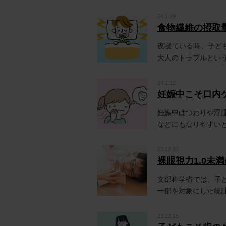
24.1.19
食物繊維の摂取
夜寝ている時、子ど
大人のトラブルという
24.1.12
妊娠中こそ口内
妊娠中はつわりや浮
などにもなりやすいと
23.12.22
裸眼視力1.0
文部科学省では、子
一部を対象にした統計調
23.12.15