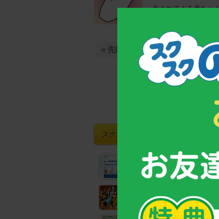
生まれてくる赤ちゃ
リーニング検査。公費
« 先頭
« 前の10件
...
5
スクスクのっぽくんおすすめグッズ
【お客様支持率No.1！】
成長期サポート食品「カルシウ
全国の教育機関でも実践！
子どもの姿勢力アップトレーニ