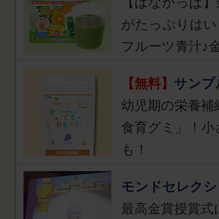
【はなかっぱ】
がたっぷりはい
フルーツ青汁♪
【無料】
サンプ
幼児期の栄養補
食育グミ」！小
も！
モンドセレクシ
最高金賞授賞式