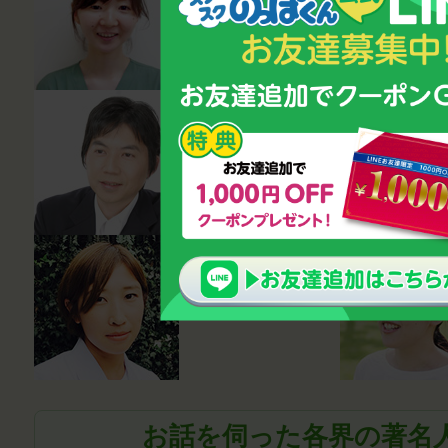
湯田貴江
心理カウンセ
ラー・講師
鈴木雅幸
薬剤師
笹尾真波
お話を伺った各界の著名