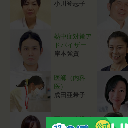
小川登志子
熱中症対策ア
ドバイザー
岸本強資
医師（内科
医）
成田亜希子
医師（小児科
医）