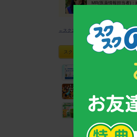
MR(医薬情報担当者)
←スクスクNews一覧へ
スクスクのっぽくんおすすめグッズ
【お客様支持率No.1！】
成長期サポート食品「カルシウ
全国の教育機関でも実践！
子どもの姿勢力アップトレーニ
野菜と乳酸菌たっぷり！
野菜不足のお子様のための青汁