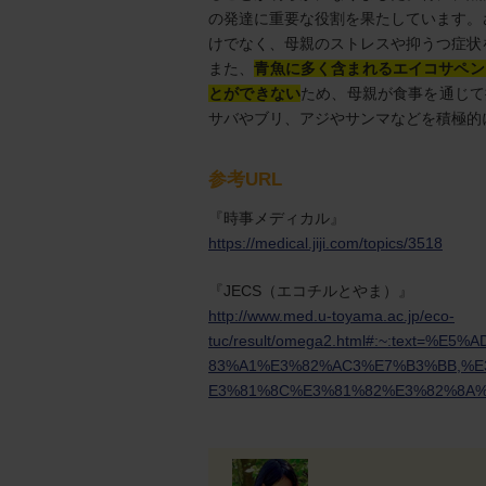
の発達に重要な役割を果たしています。
けでなく、母親のストレスや抑うつ症状
また、
青魚に多く含まれるエイコサペン
とができない
ため、母親が食事を通じて
サバやブリ、アジやサンマなどを積極的
参考URL
『時事メディカル』
https://medical.jiji.com/topics/3518
『JECS（エコチルとやま）』
http://www.med.u-toyama.ac.jp/eco-
tuc/result/omega2.html#:~:text
83%A1%E3%82%AC3%E7%B3%BB,%
E3%81%8C%E3%81%82%E3%82%8A