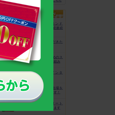
スクスクのっぽくん推奨全グッズはこちら
カルシウムグミが、モンド
「最高金賞」を13年連続連続
受賞！
非常時にお役立ていただきた
いトレーニング
皆様の安心と安全のためのス
クスクのっぽくんの取り組み
なでしこ宮間選手にインタ
ビュー！
ジュニアオリンピック出場を
目指してがんばっています！
世界で活躍するアスリート
キッズをサポートしています