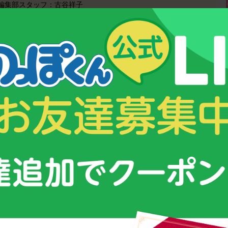
：編集部スタッフ：古谷祥子
&コンテンツ
スクスク育つための３つのポイント！
ムグミ」
子供が成長する仕組みとは？
オリンピックを目指す少年少女に密着！
ング
強さの秘密は【栄養管理】にあった！
小さなお子様の栄養補給におすすめ！
！
幼児期からの「こども食育グミ」
のっぽくんの成長サポートグッズについて