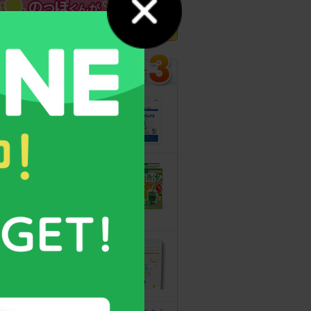
カルシウムグミ
13年連続モンド
最高金賞受賞！
無料サンプルも
こどもフルーツ
青汁
野菜と乳酸菌
たっぷり！
守る力を高める
こども食育グミ
幼児期の栄養補
給に最適！ 身
体の土台作りに