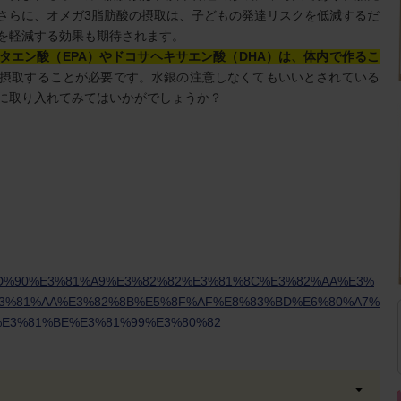
さらに、オメガ3脂肪酸の摂取は、子どもの発達リスクを低減するだ
を軽減する効果も期待されます。
タエン酸（EPA）やドコサヘキサエン酸（DHA）は、体内で作るこ
摂取することが必要です。水銀の注意しなくてもいいとされている
に取り入れてみてはいかがでしょうか？
=%E5%AD%90%E3%81%A9%E3%82%82%E3%81%8C%E3%82%AA%E3%
E3%81%AA%E3%82%8B%E5%8F%AF%E8%83%BD%E6%80%A7%
%E3%81%BE%E3%81%99%E3%80%82