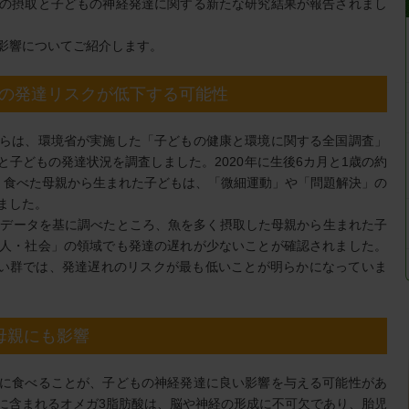
の摂取と子どもの神経発達に関する新たな研究結果が報告されまし
影響についてご紹介します。
の発達リスクが低下する可能性
らは、環境省が実施した「子どもの健康と環境に関する全国調査」
子どもの発達状況を調査しました。2020年に生後6カ月と1歳の約
く食べた母親から生まれた子どもは、「微細運動」や「問題解決」の
ました。
のデータを基に調べたところ、魚を多く摂取した母親から生まれた子
人・社会」の領域でも発達の遅れが少ないことが確認されました。
多い群では、発達遅れのリスクが最も低いことが明らかになっていま
母親にも影響
に食べることが、子どもの神経発達に良い影響を与える可能性があ
に含まれるオメガ3脂肪酸は、脳や神経の形成に不可欠であり、胎児