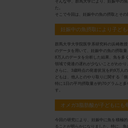
そんな中、群馬大学により、妊娠中の魚
た。
そこで今回は、妊娠中の魚の摂取とその
妊娠中の魚摂取により子ども
群馬大学大学院医学系研究科の浜崎教授
のデータを用いて、妊娠中の魚の摂取量と
8万人のデータを分析した結果、魚を多
領域で発達の遅れが少ないことがわかり
さらに、3歳時点の発達状況を約9万人
どもは、他人とのやり取りに関する「個
特に1日の平均摂取量が約70グラムと
す。
オメガ3脂肪酸が子どもにも
今回の研究により、妊娠中に魚を積極的
ることが明らかになりました。特に、魚