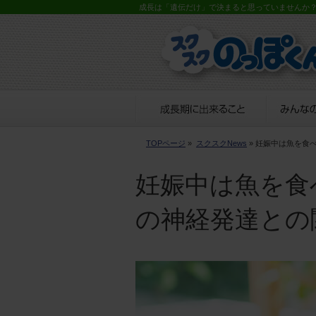
成長は「遺伝だけ」で決まると思っていませんか
TOPページ
»
スクスクNews
» 妊娠中は魚を食
妊娠中は魚を食
の神経発達との