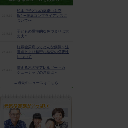
絵本で子どもの薬嫌いを克
服⁉︎〜服薬コンプライアンスに
25.5.16
ついて〜
子どもの慢性的な鼻づまりは大
25.5.12
丈夫？
妊娠糖尿病ってどんな病気？注
意点とより精密な検査の必要性
25.4.18
について
増える木の実アレルギー～カ
25.4.11
シューナッツの注意点～
→過去のニュースはこちら