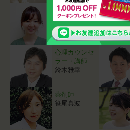
医師（小児科
医）
湯田貴江
心理カウンセ
ラー・講師
鈴木雅幸
薬剤師
笹尾真波