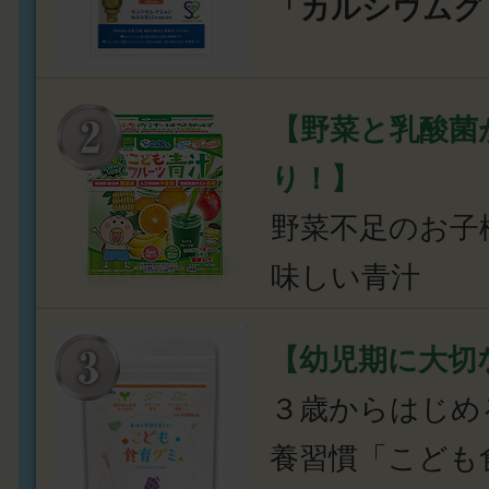
「カルシウムグ
【野菜と乳酸菌
り！】
野菜不足のお子
味しい青汁
【幼児期に大切
３歳からはじめ
養習慣「こども