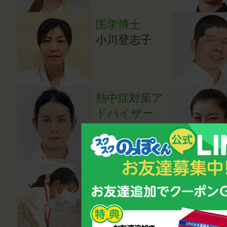
医学博士
小川登志子
熱中症対策ア
ドバイザー
岸本強資
医師（内科
医）
成田亜希子