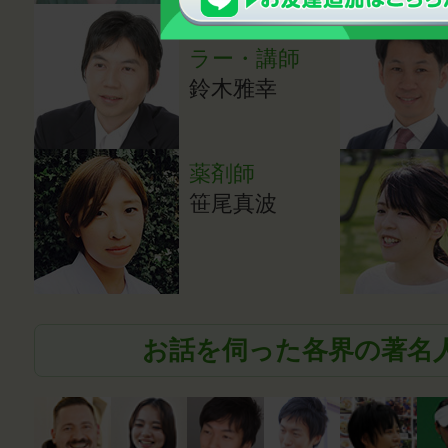
心理カウンセ
ラー・講師
鈴木雅幸
薬剤師
笹尾真波
お話を伺った各界の著名