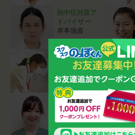
熱中症対策ア
ドバイザー
岸本強資
医師（内科
医）
成田亜希子
医師（小児科
医）
湯田貴江