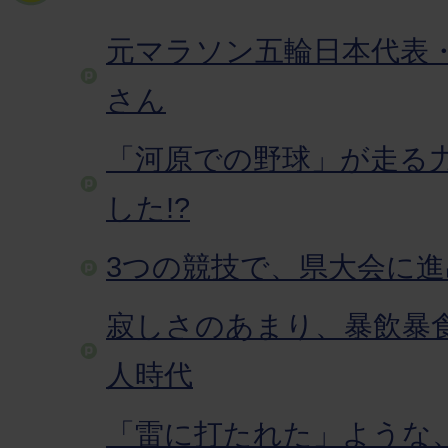
元マラソン五輪日本代表
さん
「河原での野球」が走る
した!?
3つの競技で、県大会に進
寂しさのあまり、暴飲暴
人時代
「雷に打たれた」ような