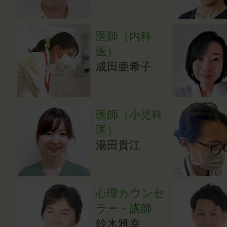
医師（内科
医）
成田亜希子
医師（小児科
医）
湯田貴江
心理カウンセ
ラー・講師
鈴木雅幸