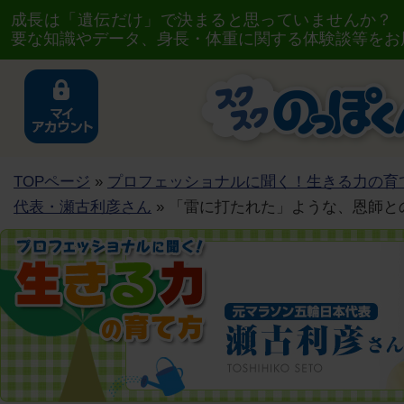
成長は「遺伝だけ」で決まると思っていませんか？
要な知識やデータ、身長・体重に関する体験談等をお
TOPページ
»
プロフェッショナルに聞く！生きる力の育
代表・瀬古利彦さん
» 「雷に打たれた」ような、恩師と