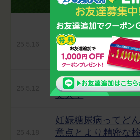
気になるニュースをお
絵本で子どもの薬嫌
服薬コンプライア
25.5.16
て〜
子どもの慢性的な
25.5.12
丈夫？
妊娠糖尿病ってど
意点とより精密な
25.4.18