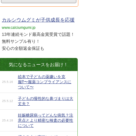
カルシウムグミが子供成長を応援
www.calciumgumi.jp
13年連続モンド最高金賞受賞で話題！
無料サンプル有り！
安心の全額返金保証も
気になるニュースをお届け！
絵本で子どもの薬嫌いを克
服⁉︎〜服薬コンプライアンスに
25.5.16
ついて〜
子どもの慢性的な鼻づまりは大
25.5.12
丈夫？
妊娠糖尿病ってどんな病気？注
意点とより精密な検査の必要性
25.4.18
について