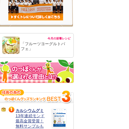
今月の栄養レシピ
「フルーツヨーグルトパ
フェ」
カルシウムグミ
13年連続モンド
最高金賞受賞！
無料サンプルも