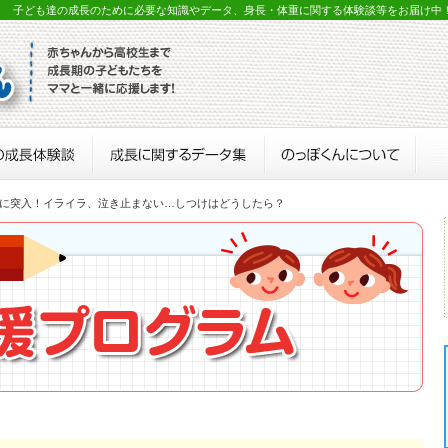
？ 子ども達の成長のために必要な知識やデータ、身長・体重に関する体験談等をお届け中
歳児に突入！イライラ、泣き止まない…しつけはどうしたら？