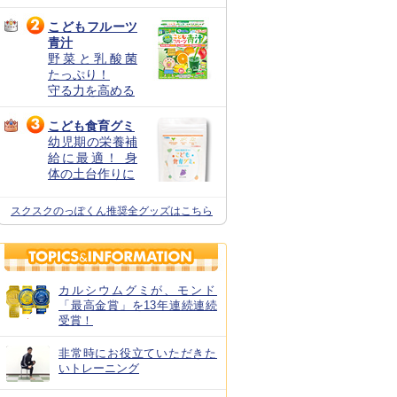
こどもフルーツ
青汁
野菜と乳酸菌
たっぷり！
守る力を高める
こども食育グミ
幼児期の栄養補
給に最適！ 身
体の土台作りに
スクスクのっぽくん推奨全グッズはこちら
カルシウムグミが、モンド
「最高金賞」を13年連続連続
受賞！
非常時にお役立ていただきた
いトレーニング