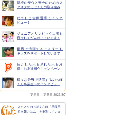
皆様の安心と安全のためのス
クスクのっぽくんの取り組み
なでしこ宮間選手にインタ
ビュー！
ジュニアオリンピック出場を
目指してがんばっています！
世界で活躍するアスリート
キッズをサポートしています
紹介した人もされた人もお
得！お友達紹介キャンペーン
様々な分野で活躍するのっぽ
くん卒業生へのインタビュー
更新日：
更新日 2026/8/7
スクスクのっぽくんは「早寝早
起き朝ごはん」を推進していま