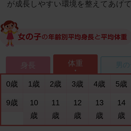
が成長しやすい環境を整えてあげ
体重
身長
男の
0歳
1歳
2歳
3歳
4歳
5歳
9歳
10
11
12
13
14
歳
歳
歳
歳
歳