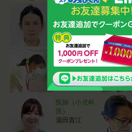
熱中症対策ア
ドバイザー
岸本強資
医師（内科
医）
成田亜希子
医師（小児科
医）
湯田貴江