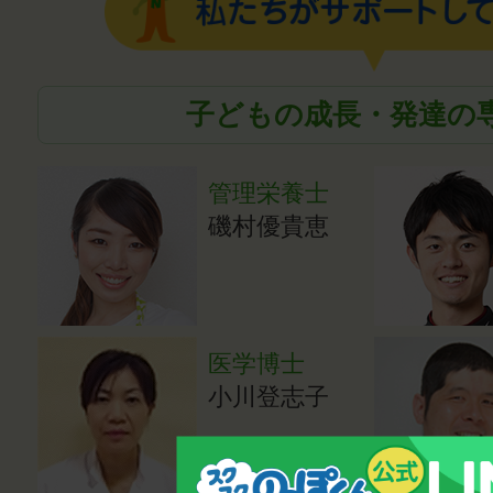
子どもの成長・発達の
管理栄養士
磯村優貴恵
医学博士
小川登志子