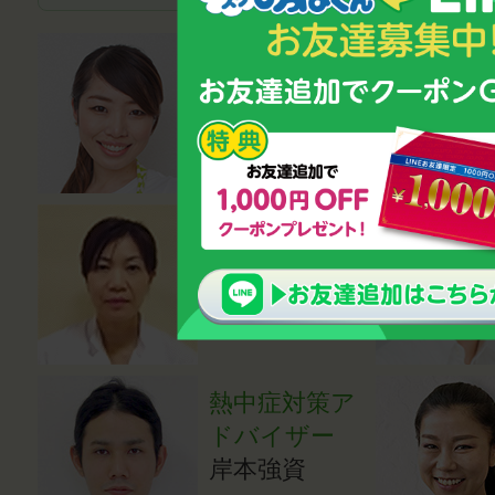
管理栄養士
磯村優貴恵
医学博士
小川登志子
熱中症対策ア
ドバイザー
岸本強資