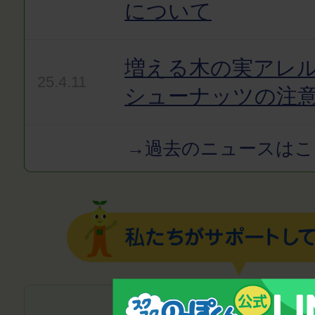
について
増える木の実アレ
25.4.11
シューナッツの注
→過去のニュースはこ
子どもの成長・発達の