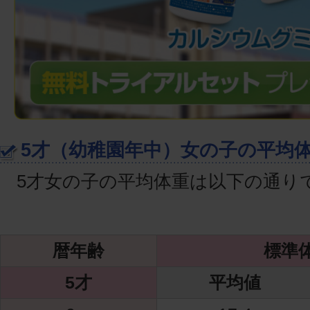
5才（幼稚園年中）女の子の平均
5才女の子の平均体重は以下の通り
暦年齢
標準体
5才
平均値