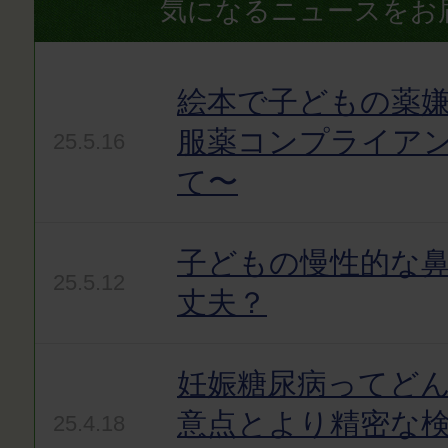
気になるニュースをお
絵本で子どもの薬嫌
服薬コンプライア
25.5.16
て〜
子どもの慢性的な
25.5.12
丈夫？
妊娠糖尿病ってど
意点とより精密な
25.4.18