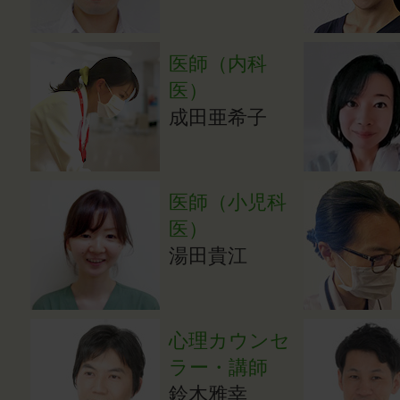
医師（内科
医）
成田亜希子
医師（小児科
医）
湯田貴江
心理カウンセ
ラー・講師
鈴木雅幸