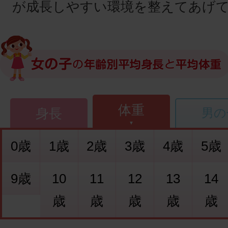
が成長しやすい環境を整えてあげ
体重
身長
男の
0歳
1歳
2歳
3歳
4歳
5歳
9歳
10
11
12
13
14
歳
歳
歳
歳
歳