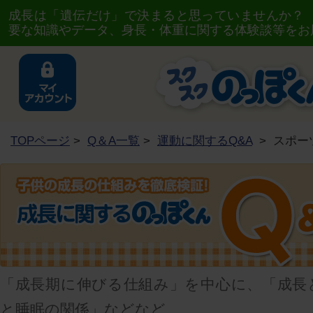
成長は「遺伝だけ」で決まると思っていませんか？
要な知識やデータ、身長・体重に関する体験談等をお
TOPページ
>
Q＆A一覧
>
運動に関するQ&A
>
スポー
「成長期に伸びる仕組み」を中心に、「成長
と睡眠の関係」などなど、