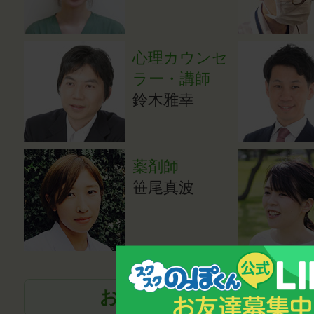
心理カウンセ
ラー・講師
鈴木雅幸
薬剤師
笹尾真波
お話を伺った各界の著名