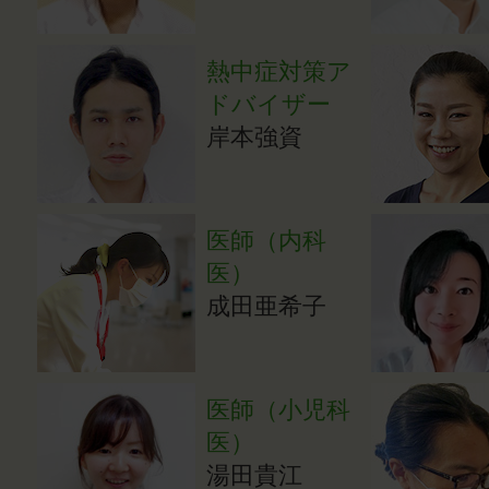
熱中症対策ア
ドバイザー
岸本強資
医師（内科
医）
成田亜希子
医師（小児科
医）
湯田貴江