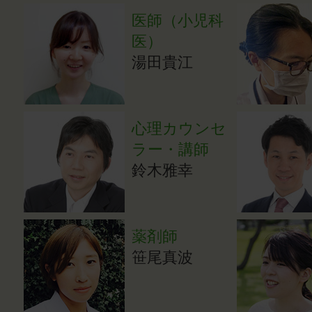
医師（小児科
医）
湯田貴江
心理カウンセ
ラー・講師
鈴木雅幸
薬剤師
笹尾真波