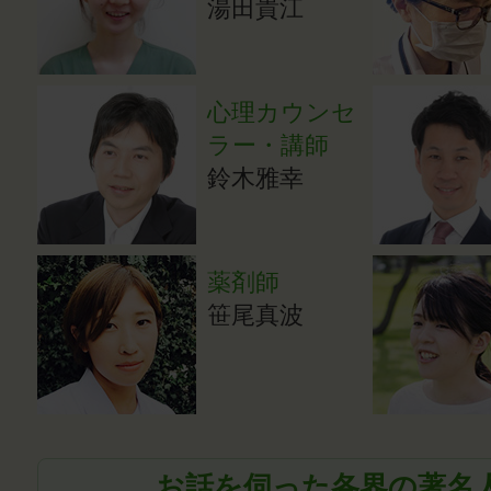
湯田貴江
心理カウンセ
ラー・講師
鈴木雅幸
薬剤師
笹尾真波
お話を伺った各界の著名