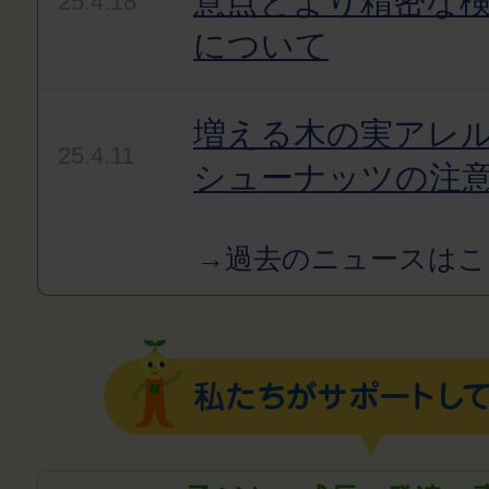
意点とより精密な
25.4.18
について
増える木の実アレ
25.4.11
シューナッツの注
→過去のニュースはこ