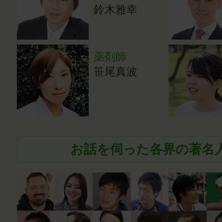
鈴木雅幸
薬剤師
笹尾真波
お話を伺った各界の著名