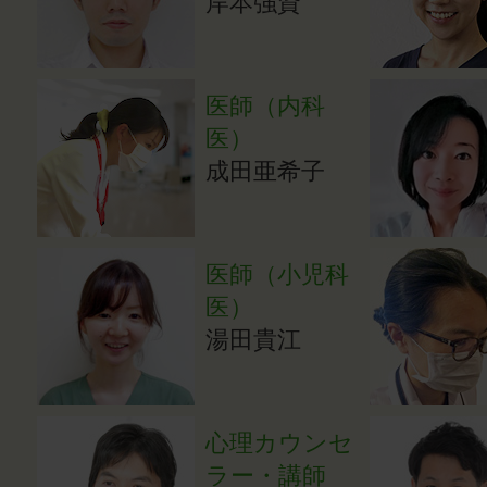
岸本強資
医師（内科
医）
成田亜希子
医師（小児科
医）
湯田貴江
心理カウンセ
ラー・講師