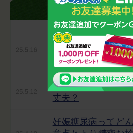
気になるニュースをお
絵本で子どもの薬嫌
服薬コンプライア
25.5.16
て〜
子どもの慢性的な
25.5.12
丈夫？
妊娠糖尿病ってど