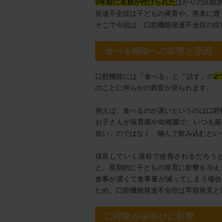
3年前に名前が付けられた
ばかりの比較
発達不全症は子どもの発育や、将来に渡
そこで今回は、口腔機能発達不全症の症
食べる機能への影響と原因
口腔機能には『食べる』と『話す』の
2
のことに何らかの異変が見られます。
例えば、食べるのが遅いというのは口腔
お子さんが保育園や幼稚園で、いつも最
低い」のではなく、噛んで飲み込むとい
成長していく過程で改善されるだろう
と、長期的に子どもの発育に影響を与え
食事が遅くて食事量が減ってしまう場合
ため、口腔機能発達不全症は早期発見と
口呼吸が歯並びに影響