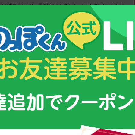
音が省略されたり、置き換えられてしまったりしていないかなど、
呼吸になっていないかも見ておきましょう。
診し、診断がつけば適切な治療を保険適応で受けることができます
i.co.jp/article/20210114-OYTET50005/
ご覧ください。
達不全症とは～
/20200208