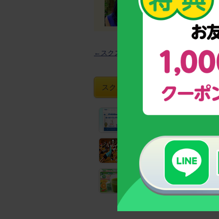
MR(医薬情報担当者)
←スクスクNews一覧へ
スクスクのっぽくんおすすめグッズ
【お客様支持率No.1！】
成長期サポート食品「カルシウ
全国の教育機関でも実践！
子どもの姿勢力アップトレーニ
野菜と乳酸菌たっぷり！
野菜不足のお子様のための青汁