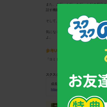
また、さ行、た行、な行、ら行の特定の
話す機能のチェックも大切。
そして、日頃から口をポカンと開けて口
気になる場合は、小児歯科専門医を受
よ。
参考URL
『ヨミドクター』
https://yomidr.yomiur
スクスクニュースの過去記事も合わせて
成長や発育にも影響が～口腔機能発
https://www.suku-noppo.jp/headline