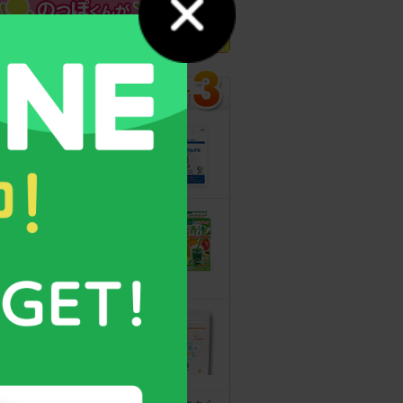
カルシウムグミ
13年連続モンド
最高金賞受賞！
無料サンプルも
こどもフルーツ
青汁
野菜と乳酸菌
たっぷり！
守る力を高める
こども食育グミ
幼児期の栄養補
給に最適！ 身
体の土台作りに