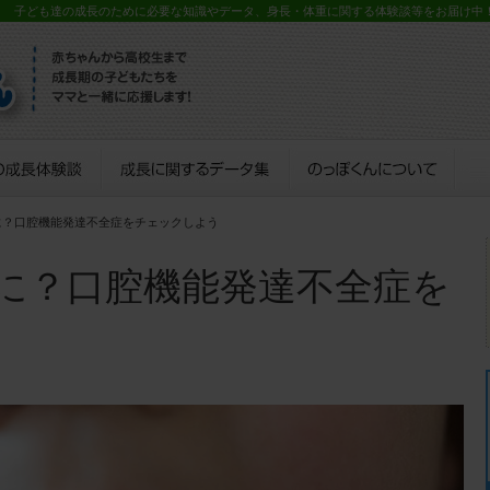
？ 子ども達の成長のために必要な知識やデータ、身長・体重に関する体験談等をお届け中
に？口腔機能発達不全症をチェックしよう
に？口腔機能発達不全症を