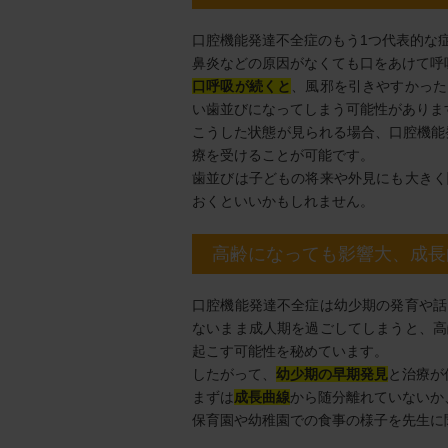
口腔機能発達不全症のもう1つ代表的な
鼻炎などの原因がなくても口をあけて呼
口呼吸が続くと
、風邪を引きやすかった
い歯並びになってしまう可能性がありま
こうした状態が見られる場合、口腔機能
療を受けることが可能です。
歯並びは子どもの将来や外見にも大きく
おくといいかもしれません。
高齢になっても影響大、成長
口腔機能発達不全症は幼少期の発育や話
ないまま成人期を過ごしてしまうと、高
起こす可能性を秘めています。
したがって、
幼少期の早期発見
と治療が
まずは
成長曲線
から随分離れていないか
保育園や幼稚園での食事の様子を先生に