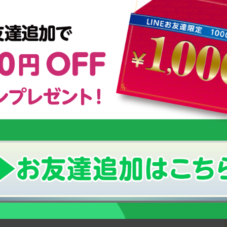
：編集部スタッフ：古谷祥子
&コンテンツ
スクスク育つための３つのポイント！
ムグミ」
子供が成長する仕組みとは？
オリンピックを目指す少年少女に密着！
ング
強さの秘密は【栄養管理】にあった！
小さなお子様の栄養補給におすすめ！
！
幼児期からの「こども食育グミ」
のっぽくんの成長サポートグッズについて