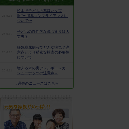
絵本で子どもの薬嫌いを克
服⁉︎〜服薬コンプライアンスに
25.5.16
ついて〜
子どもの慢性的な鼻づまりは大
25.5.12
丈夫？
妊娠糖尿病ってどんな病気？注
意点とより精密な検査の必要性
25.4.18
について
増える木の実アレルギー～カ
25.4.11
シューナッツの注意点～
→過去のニュースはこちら