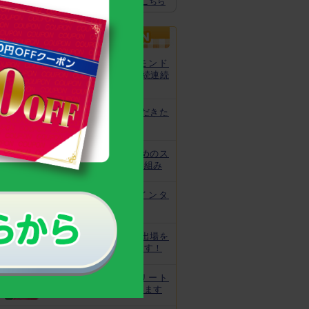
スクスクのっぽくん推奨全グッズはこちら
カルシウムグミが、モンド
「最高金賞」を13年連続連続
受賞！
非常時にお役立ていただきた
いトレーニング
皆様の安心と安全のためのス
クスクのっぽくんの取り組み
なでしこ宮間選手にインタ
ビュー！
ジュニアオリンピック出場を
目指してがんばっています！
世界で活躍するアスリート
キッズをサポートしています