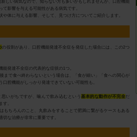
的新しい病気なので、知らない方も多いかもしれませんが、口腔機能
って影響を与える可能性がある病気です。
状や体に与える影響、そして、見つけ方についてご紹介します。
つ
の役割があり、口腔機能発達不全症を発症した場合には、この2つ
機能発達不全症の代表的な症状の1つ。
後まで食べ終わらないという場合は、「食が細い」「食への関心が
う口腔機能がしっかり発達できていない可能性も。
と思いがちですが、噛んで飲み込むという
基本的な動作が不完全
だ
ます。
はもちろんのこと、丸飲みをすることで肥満に繋がるケースもある
適切な治療が非常に重要です。