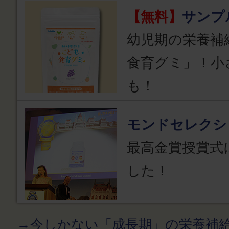
【無料】
サンプ
幼児期の栄養補
食育グミ」！小
も！
モンドセレクシ
最高金賞授賞式
した！
→今しかない「成長期」の栄養補