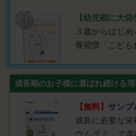
【幼児期に大切
３歳からはじめ
養習慣「こども
成長期のお子様に選ばれ続ける理
【無料】
サンプ
成長に必要な栄
ウムグミ」で美