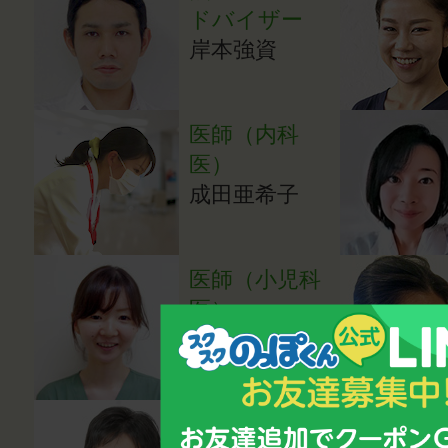
ドバイザー
岸本強資
医師（内科
医）
成田亜希子
医師（小児科
医）
湯田貴江
心理カウンセ