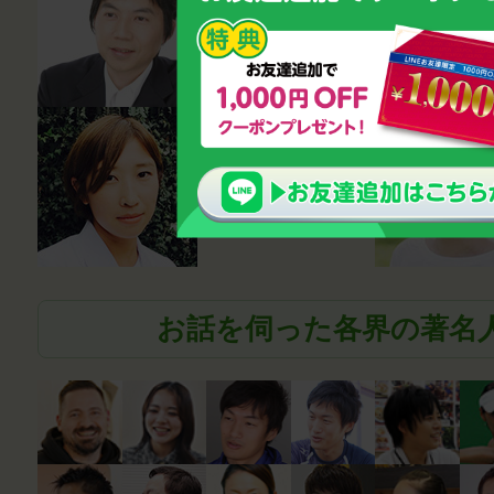
ラー・講師
鈴木雅幸
薬剤師
笹尾真波
お話を伺った各界の著名