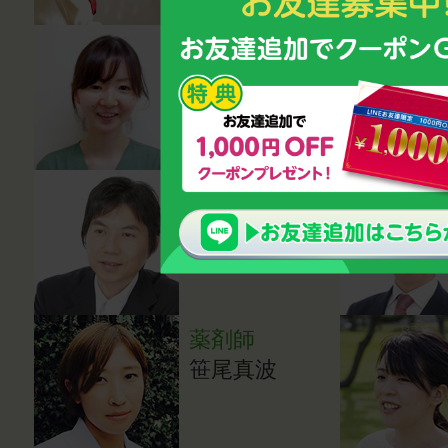
医師（小児科
医）
湯田貴江
心理カウンセ
ラー・講師
鈴木雅幸
薬剤師
笹尾真波