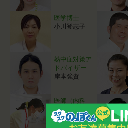
医学博士
小川登志子
熱中症対策ア
ドバイザー
岸本強資
医師（内科
医）
成田亜希子