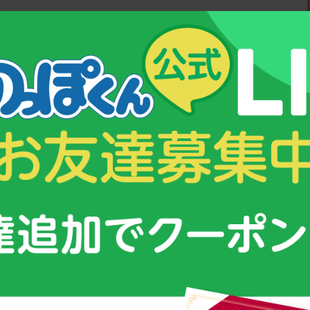
ご覧ください。
性皮膚炎を長引かせないためには
/20190306
：編集部スタッフ：古谷祥子
&コンテンツ
スクスク育つための３つのポイント！
ムグミ」
子供が成長する仕組みとは？