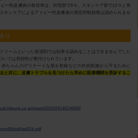
トピー性皮膚炎の発症率は、対照群で8％、スキンケア群で12％と有
スキンケアによるアトピー性皮膚炎の発症抑制効果は認められませ
あり
クリームといった保湿剤では効果を認めることはできませんでした
ついては有効性が裏付けられています。
、赤ちゃんのデリケートな肌を乾燥などの外的刺激から守るために
ると共に、皮膚トラブルを見つけたら早めに医療機関を受診するこ
ical-tribune.co.jp/news/2020/0314524609/
form/00/pdf/ap024.pdf