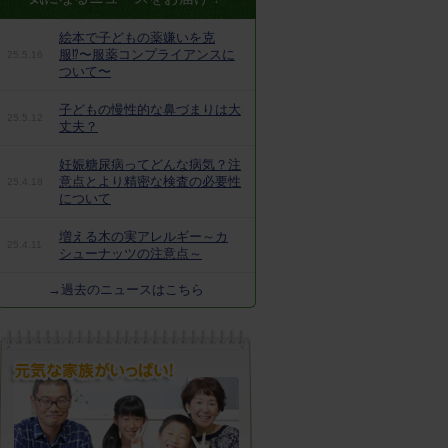
絵本で子どもの薬嫌いを克
服⁉︎〜服薬コンプライアンスに
25.5.16
ついて〜
子どもの慢性的な鼻づまりは大
25.5.12
丈夫？
妊娠糖尿病ってどんな病気？注
意点とより精密な検査の必要性
25.4.18
について
増える木の実アレルギー～カ
25.4.11
シューナッツの注意点～
→過去のニュースはこちら