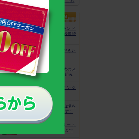
スクスクのっぽくん推奨全グッズはこちら
カルシウムグミが、モンド
「最高金賞」を13年連続連続
受賞！
非常時にお役立ていただきた
いトレーニング
皆様の安心と安全のためのス
クスクのっぽくんの取り組み
なでしこ宮間選手にインタ
ビュー！
ジュニアオリンピック出場を
目指してがんばっています！
世界で活躍するアスリート
キッズをサポートしています