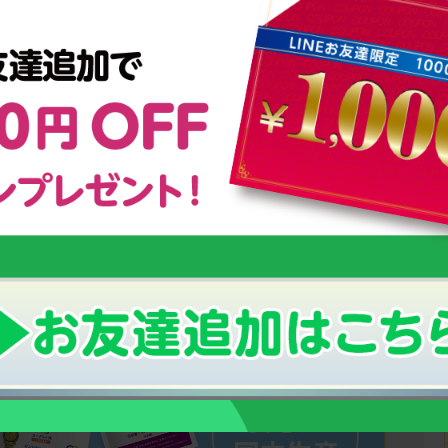
オリンピックを目指す少年少女に密着！
ング
強さの秘密は【栄養管理】にあった！
小さなお子様の栄養補給におすすめ！
！
幼児期からの「こども食育グミ」
のっぽくんの成長サポートグッズについて
い「成長期」の栄養補給にオススメ！