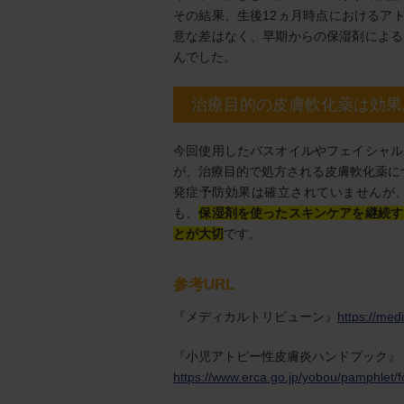
その結果、生後12ヵ月時点におけるア
意な差はなく、早期からの保湿剤による
んでした。
治療目的の皮膚軟化薬は効果
今回使用したバスオイルやフェイシャル
が、治療目的で処方される皮膚軟化薬に
発症予防効果は確立されていませんが
も、
保湿剤を使ったスキンケアを継続す
とが大切
です。
参考URL
『メディカルトリビューン』
https://med
『小児アトピー性皮膚炎ハンドブック』
https://www.erca.go.jp/yobou/pamphlet/