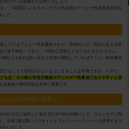
を付けている親御さんは多いでしょう。
は、「保湿剤によるスキンケアは乳児期のアトピー性皮膚炎発症を
ました。
透しているアトピー性皮膚炎ですが、具体的には「痒みのある湿疹
繰り返す病気」であり、一時的な湿疹などはこれに含まれません。
、1歳以上であれば6ヵ月以上症状が継続していればアトピー性皮膚炎
受けることで症状が出ないようにすることは可能ですが、一方で、
どもは、その後も気管支喘息やアレルギー性鼻炎になりやすいと言
性皮膚炎の発症抑制は非常に重要です。
時点での発症抑制に効果なし
17年4月11日に誕生した新生児2,397例を対象にして、スキンケアに関
と、生後2週以降にバスオイルとフェイシャルクリームを使用するス
を行いました。