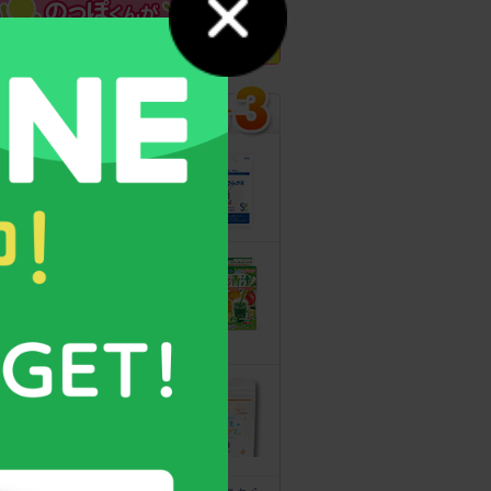
カルシウムグミ
13年連続モンド
最高金賞受賞！
無料サンプルも
こどもフルーツ
青汁
野菜と乳酸菌
たっぷり！
守る力を高める
こども食育グミ
幼児期の栄養補
給に最適！ 身
体の土台作りに