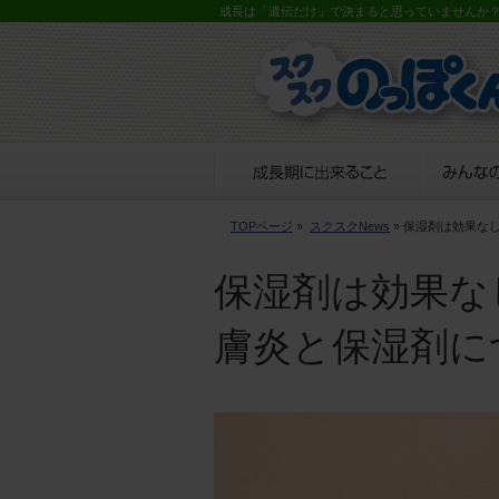
成長は「遺伝だけ」で決まると思っていませんか
TOPページ
»
スクスクNews
» 保湿剤は効果な
保湿剤は効果な
膚炎と保湿剤に