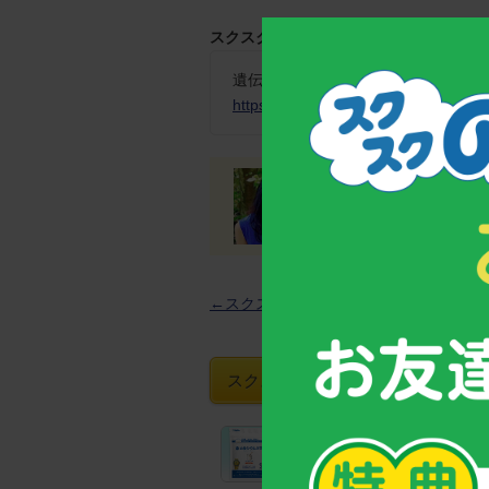
スクスクニュースの過去記事も合わせて
遺伝だけではない！？小児アトピー
https://www.suku-noppo.jp/headline
MR(医薬情報担当者)
←スクスクNews一覧へ
スクスクのっぽくんおすすめグッズ
【お客様支持率No.1！】
成長期サポート食品「カルシウ