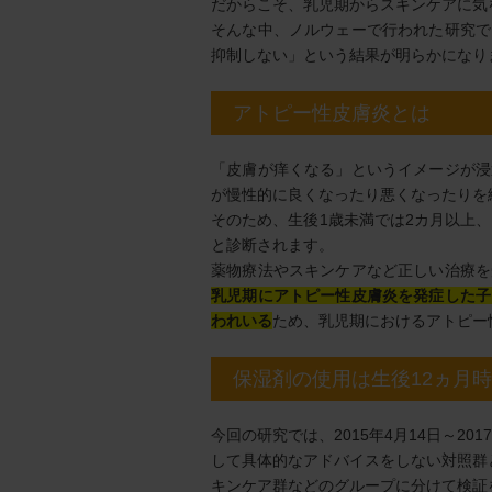
だからこそ、乳児期からスキンケアに気
そんな中、ノルウェーで行われた研究で
抑制しない」という結果が明らかになり
アトピー性皮膚炎とは
「皮膚が痒くなる」というイメージが浸
が慢性的に良くなったり悪くなったりを
そのため、生後1歳未満では2カ月以上
と診断されます。
薬物療法やスキンケアなど正しい治療を
乳児期にアトピー性皮膚炎を発症した子
われいる
ため、乳児期におけるアトピー
保湿剤の使用は生後12ヵ月
今回の研究では、2015年4月14日～20
して具体的なアドバイスをしない対照群
キンケア群などのグループに分けて検証