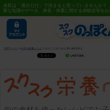
成長は「遺伝だけ」で決まると思っていませんか？
要な知識やデータ、身長・体重に関する体験談等をお
TOPページ
»
今月の栄養レシピ
» きのことほうれん草の納豆和え
旬の食材を使ったレシピで
お子