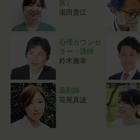
医）
湯田貴江
心理カウンセ
ラー・講師
鈴木雅幸
薬剤師
笹尾真波