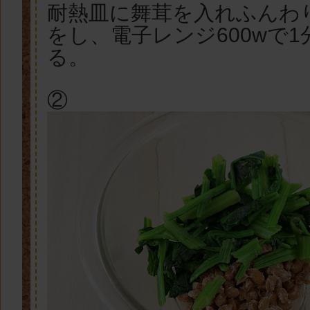
耐熱皿に舞茸を入れふんわ
をし、電子レンジ600wで1
る。
②