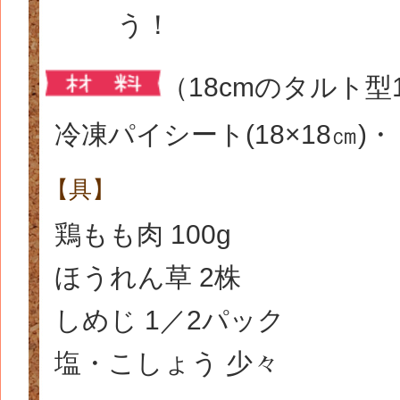
う！
（18cmのタルト型
冷凍パイシート(18×18㎝)
【具】
鶏もも肉 100g
ほうれん草 2株
しめじ 1／2パック
塩・こしょう 少々