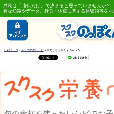
成長は「遺伝だけ」で決まると思っていませんか？
要な知識やデータ、身長・体重に関する体験談等をお
TOPページ
»
今月の栄養レシピ
» 鶏肉とほうれん草のキッシュ
旬の食材を使ったレシピで
お子