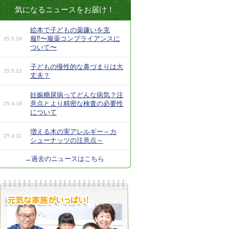
気になるニュースをお届け！
絵本で子どもの薬嫌いを克
服⁉︎〜服薬コンプライアンスに
25.5.16
ついて〜
子どもの慢性的な鼻づまりは大
25.5.12
丈夫？
妊娠糖尿病ってどんな病気？注
意点とより精密な検査の必要性
25.4.18
について
増える木の実アレルギー～カ
25.4.11
シューナッツの注意点～
→過去のニュースはこちら