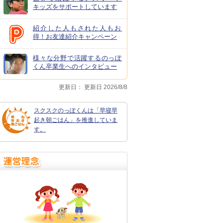
キッズをサポートしています
紹介した人もされた人もお
得！お友達紹介キャンペーン
様々な分野で活躍するのっぽ
くん卒業生へのインタビュー
更新日：
更新日 2026/8/8
スクスクのっぽくんは「早寝早
起き朝ごはん」を推進していま
す。