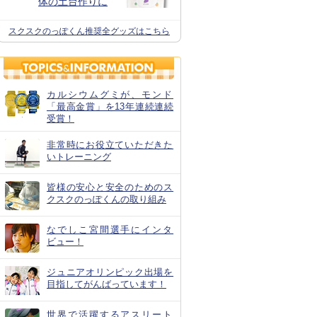
体の土台作りに
スクスクのっぽくん推奨全グッズはこちら
カルシウムグミが、モンド
「最高金賞」を13年連続連続
受賞！
非常時にお役立ていただきた
いトレーニング
皆様の安心と安全のためのス
クスクのっぽくんの取り組み
なでしこ宮間選手にインタ
ビュー！
ジュニアオリンピック出場を
目指してがんばっています！
世界で活躍するアスリート