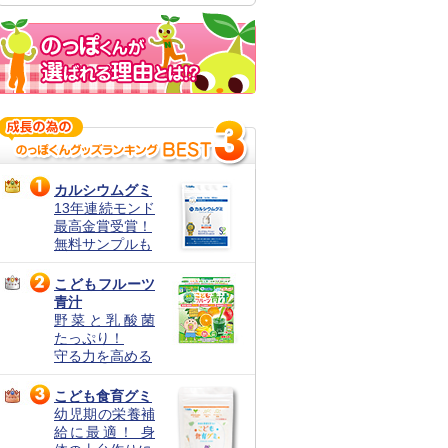
カルシウムグミ
13年連続モンド
最高金賞受賞！
無料サンプルも
こどもフルーツ
青汁
野菜と乳酸菌
たっぷり！
守る力を高める
こども食育グミ
幼児期の栄養補
給に最適！ 身