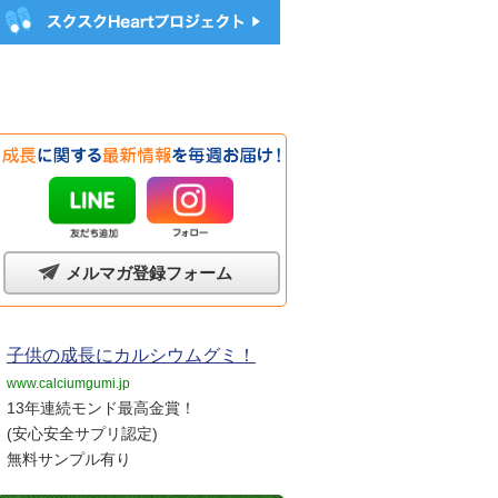
メルマガ登録フォーム
子供の成長にカルシウムグミ！
www.calciumgumi.jp
13年連続モンド最高金賞！
(安心安全サプリ認定)
無料サンプル有り