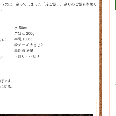
使うのは、余ってしまった「冷ご飯」。余りのご飯も本格リ
♪
水 50cc
ごはん 200g
牛乳 100cc
1/2
粉チーズ 大さじ2
黒胡椒 適量
（飾り）パセリ
2
でほぐす。
分に切る。