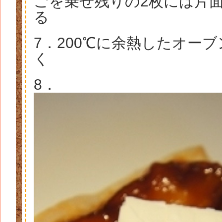
ごを乗せ残りの2枚には片
る
7．200℃に余熱したオーブ
く
8．