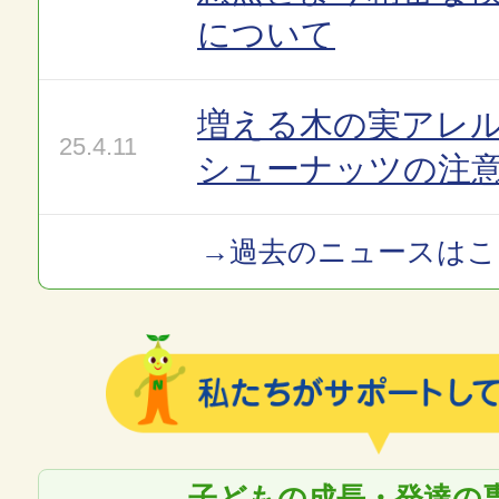
について
増える木の実アレ
25.4.11
シューナッツの注
→過去のニュースはこ
子どもの成長・発達の