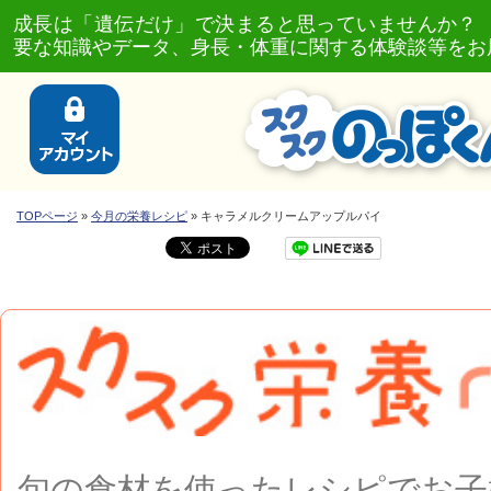
成長は「遺伝だけ」で決まると思っていませんか？
要な知識やデータ、身長・体重に関する体験談等をお
TOPページ
»
今月の栄養レシピ
» キャラメルクリームアップルパイ
旬の食材を使ったレシピで
お子