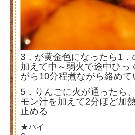
3．が黄金色になったら1．
加えて中～弱火で途中ひっ
がら10分程煮ながら絡めて
5．りんごに火が通ったら
モン汁を加えて2分ほど加
止める
★パイ