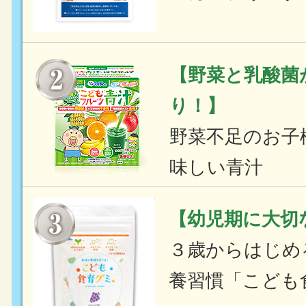
【野菜と乳酸菌
り！】
野菜不足のお子
味しい青汁
【幼児期に大切
３歳からはじめ
養習慣「こども