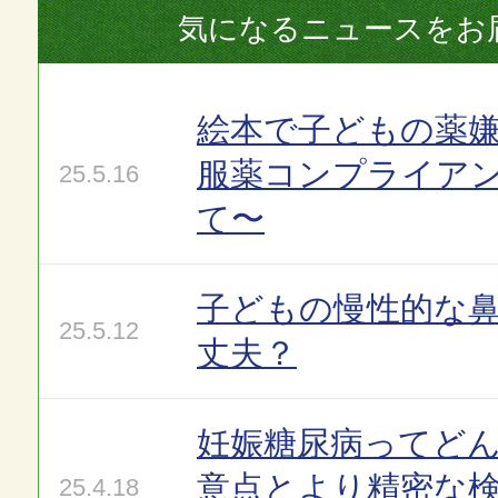
気になるニュースをお
絵本で子どもの薬嫌
服薬コンプライア
25.5.16
て〜
子どもの慢性的な
25.5.12
丈夫？
妊娠糖尿病ってど
意点とより精密な
25.4.18