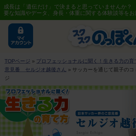
成長は「遺伝だけ」で決まると思っていませんか？
要な知識やデータ、身長・体重に関する体験談等をお
TOPページ
»
プロフェッショナルに聞く！生きる力の育
意見番 セルジオ越後さん
» サッカーを通じて親子の
ジ