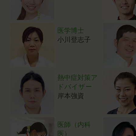
医学博士
小川登志子
熱中症対策ア
ドバイザー
岸本強資
医師（内科
医）