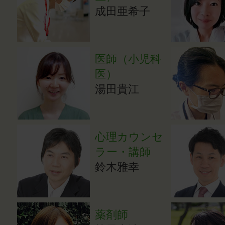
成田亜希子
医師（小児科
医）
湯田貴江
心理カウンセ
ラー・講師
鈴木雅幸
薬剤師