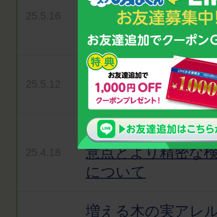
服薬コンプライア
25.5.16
て〜
子どもの慢性的な
25.5.12
丈夫？
妊娠糖尿病ってど
意点とより精密な
25.4.18
について
増える木の実アレ