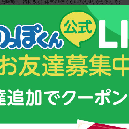
んだ瞬間に、踏切る足に体重の5倍くらいの負担がかかるんです
わかって、バランス感覚の補強を毎日やって、だいぶ強くなった
ったのかな、って思いますね」
池田久美子さん
は、「路地」
、認めてくれた父の存在
容力」が育てたアスリートへの道
た」子供時代の生活
っているから頑張れる
へのメッセージ