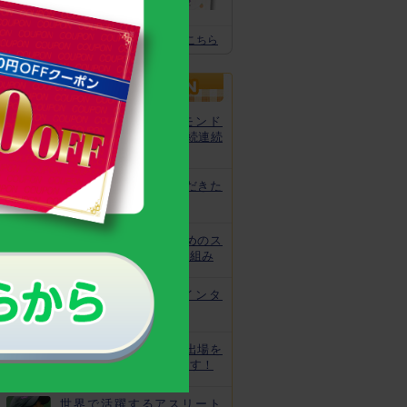
体の土台作りに
スクスクのっぽくん推奨全グッズはこちら
カルシウムグミが、モンド
「最高金賞」を13年連続連続
受賞！
非常時にお役立ていただきた
いトレーニング
皆様の安心と安全のためのス
クスクのっぽくんの取り組み
なでしこ宮間選手にインタ
ビュー！
ジュニアオリンピック出場を
目指してがんばっています！
世界で活躍するアスリート