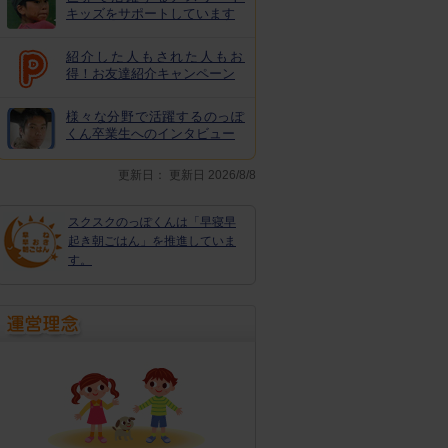
キッズをサポートしています
紹介した人もされた人もお
得！お友達紹介キャンペーン
様々な分野で活躍するのっぽ
くん卒業生へのインタビュー
更新日：
更新日 2026/8/8
スクスクのっぽくんは「早寝早
起き朝ごはん」を推進していま
す。