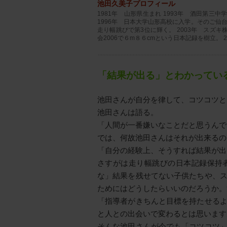
池田久美子プロフィール
1981年 山形県生まれ 1993年 酒田第
1996年 日本大学山形高校に入学。そのご仙台
走り幅跳びで第3位に輝く。 2003年 スズ
会2006で６m８６cmという日本記録を樹立。
「結果が出る」とわかってい
池田さんが自分を律して、コツコツと
池田さんは語る。
「人間が一番嫌いなことだと思うんで
では、何故池田さんはそれが出来るの
「自分の経験上、そうすれば結果が出
さすがは走り幅跳びの日本記録保持
な」結果を残せてない子供たちや、
ためにはどうしたらいいのだろうか。
「指導者がきちんと目標を持たせる
と人との出会いで変わるとは思います
そんな池田さんが今でも「コツコツ