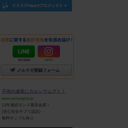
メルマガ登録フォーム
子供の成長にカルシウムグミ！
www.calciumgumi.jp
13年連続モンド最高金賞！
(安心安全サプリ認定)
無料サンプル有り