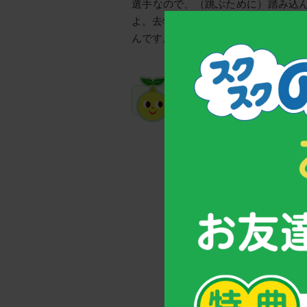
選手なので、（跳ぶために）踏み込
よ。去年は足首が弱いということが
んです。なんで、もっと早くやらなか
インタビュー目次
陸上界のプリンセス 
池田久美子さんの原点
走り幅跳びとの出会い
「父の指導力・母の包
「良く寝て、良く食べ
「結果が出る」と分か
池田さんから子供たち