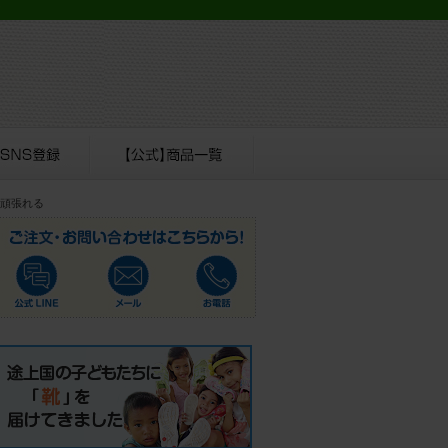
！
ら頑張れる