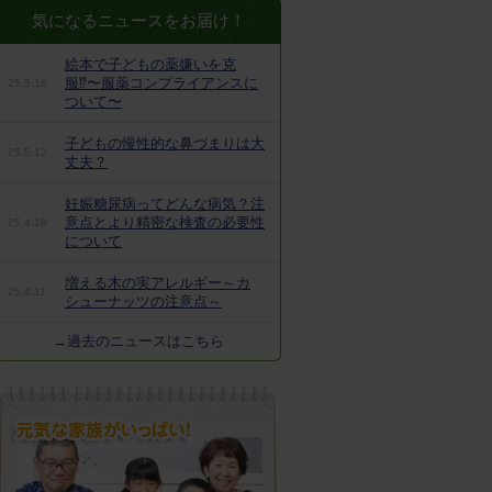
気になるニュースをお届け！
絵本で子どもの薬嫌いを克
服⁉︎〜服薬コンプライアンスに
25.5.16
ついて〜
子どもの慢性的な鼻づまりは大
25.5.12
丈夫？
妊娠糖尿病ってどんな病気？注
意点とより精密な検査の必要性
25.4.18
について
増える木の実アレルギー～カ
25.4.11
シューナッツの注意点～
→過去のニュースはこちら