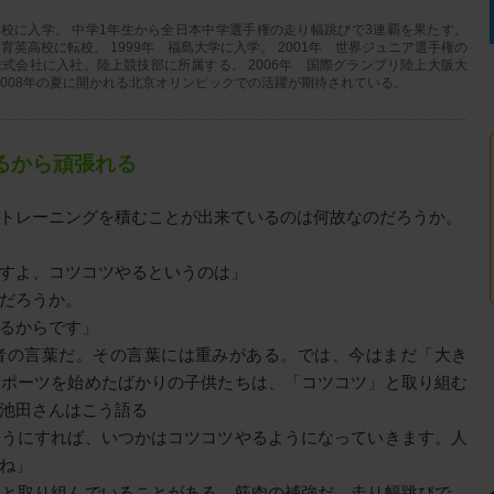
三中学校に入学。 中学1年生から全日本中学選手権の走り幅跳びで3連覇を果たす。
育英高校に転校。 1999年 福島大学に入学。 2001年 世界ジュニア選手権の
キ株式会社に入社。陸上競技部に所属する。 2006年 国際グランプリ陸上大阪大
 2008年の夏に開かれる北京オリンピックでの活躍が期待されている。
るから頑張れる
トレーニングを積むことが出来ているのは何故なのだろうか。
すよ、コツコツやるというのは」
だろうか。
るからです」
者の言葉だ。その言葉には重みがある。では、今はまだ「大き
スポーツを始めたばかりの子供たちは、「コツコツ」と取り組む
池田さんはこう語る
ようにすれば、いつかはコツコツやるようになっていきます。人
ね」
」と取り組んでいることがある。筋肉の補強だ。走り幅跳びで、