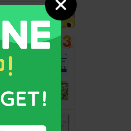
カルシウムグミ
13年連続モンド
最高金賞受賞！
無料サンプルも
こどもフルーツ
青汁
野菜と乳酸菌
たっぷり！
守る力を高める
こども食育グミ
幼児期の栄養補
給に最適！ 身