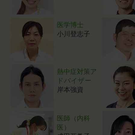
医学博士
小川登志子
熱中症対策ア
ドバイザー
岸本強資
医師（内科
医）