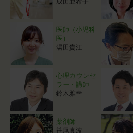
成田亜希子
医師（小児科
医）
湯田貴江
心理カウンセ
ラー・講師
鈴木雅幸
薬剤師
笹尾真波