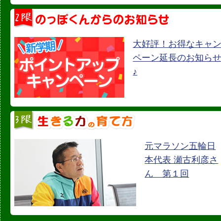
大好評！お得なキャ
ペーン延長のお知ら
♪
元マラソン五輪日
本代表 瀬古利彦さ
ん 第１回