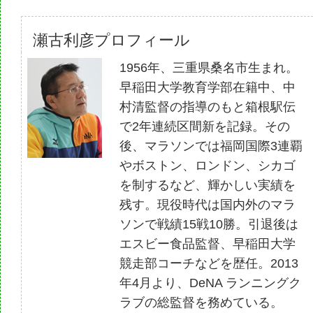
瀬古利彦プロフィール
1956年、三重県桑名市生まれ。
早稲田大学教育学部在籍中、中
村清監督の指導のもと箱根駅伝
で2年連続区間新を記録。その
後、マラソンでは福岡国際3連覇
やボストン、ロンドン、シカゴ
を制するなど、輝かしい実績を
残す。現役時代は国内外のマラ
ソンで戦績15戦10勝。引退後は
エスビー食品監督、早稲田大学
競走部コーチなどを歴任。2013
年4月より、DeNA ランニングク
ラブの総監督を務めている。