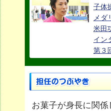
子体
メダ
米田
イン
第３
お菓子が身長に関係