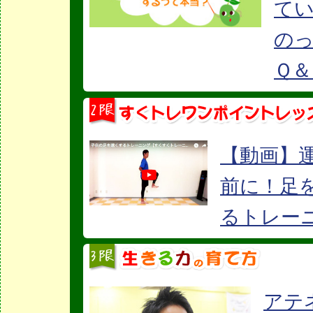
て
の
Ｑ＆
【動画】
前に！足
るトレー
アテ