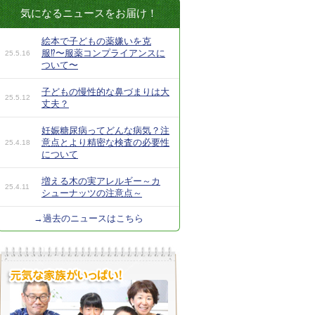
気になるニュースをお届け！
絵本で子どもの薬嫌いを克
服⁉︎〜服薬コンプライアンスに
25.5.16
ついて〜
子どもの慢性的な鼻づまりは大
25.5.12
丈夫？
妊娠糖尿病ってどんな病気？注
意点とより精密な検査の必要性
25.4.18
について
増える木の実アレルギー～カ
25.4.11
シューナッツの注意点～
→過去のニュースはこちら