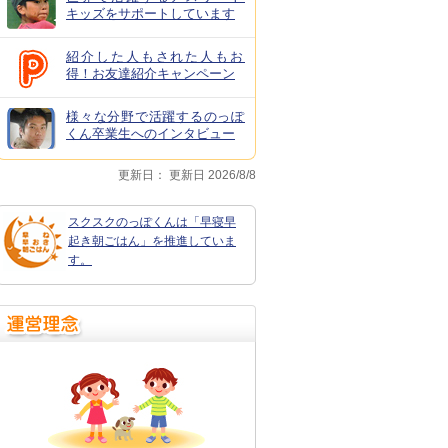
キッズをサポートしています
紹介した人もされた人もお
得！お友達紹介キャンペーン
様々な分野で活躍するのっぽ
くん卒業生へのインタビュー
更新日：
更新日 2026/8/8
スクスクのっぽくんは「早寝早
起き朝ごはん」を推進していま
す。