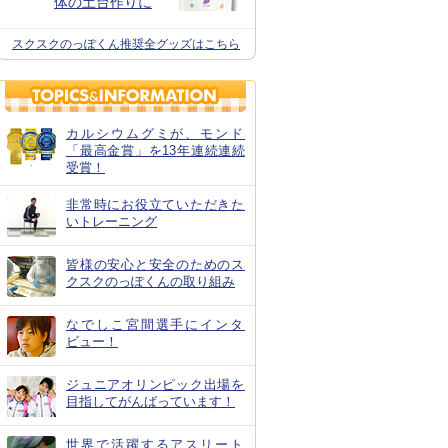
体の土台作りに
スクスクのっぽくん推奨全グッズはこちら
カルシウムグミが、モンド
「最高金賞」を13年連続連続
受賞！
非常時にお役立ていただきた
いトレーニング
皆様の安心と安全のためのス
クスクのっぽくんの取り組み
なでしこ宮間選手にインタ
ビュー！
ジュニアオリンピック出場を
目指してがんばっています！
世界で活躍するアスリート