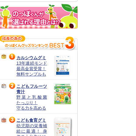
カルシウムグミ
13年連続モンド
最高金賞受賞！
無料サンプルも
こどもフルーツ
青汁
野菜と乳酸菌
たっぷり！
守る力を高める
こども食育グミ
幼児期の栄養補
給に最適！ 身