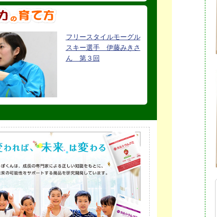
フリースタイルモーグル
スキー選手 伊藤みきさ
ん 第３回