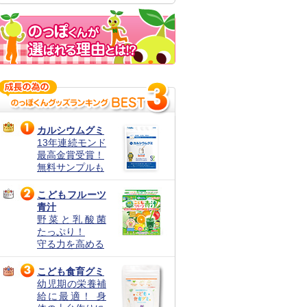
カルシウムグミ
13年連続モンド
最高金賞受賞！
無料サンプルも
こどもフルーツ
青汁
野菜と乳酸菌
たっぷり！
守る力を高める
こども食育グミ
幼児期の栄養補
給に最適！ 身