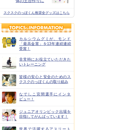
体の土台作りに
スクスクのっぽくん推奨全グッズはこちら
カルシウムグミが、モンド
「最高金賞」を13年連続連続
受賞！
非常時にお役立ていただきた
いトレーニング
皆様の安心と安全のためのス
クスクのっぽくんの取り組み
なでしこ宮間選手にインタ
ビュー！
ジュニアオリンピック出場を
目指してがんばっています！
世界で活躍するアスリート