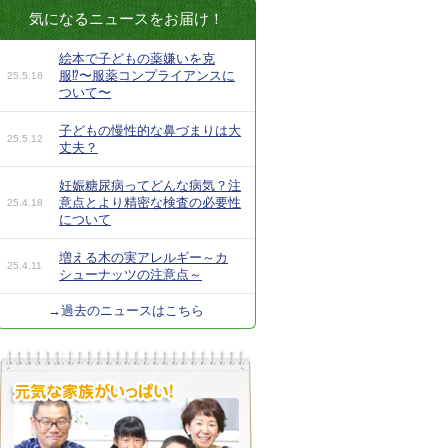
気になるニュースをお届け！
絵本で子どもの薬嫌いを克
服⁉︎〜服薬コンプライアンスに
25.5.16
ついて〜
子どもの慢性的な鼻づまりは大
25.5.12
丈夫？
妊娠糖尿病ってどんな病気？注
意点とより精密な検査の必要性
25.4.18
について
増える木の実アレルギー～カ
25.4.11
シューナッツの注意点～
→過去のニュースはこちら