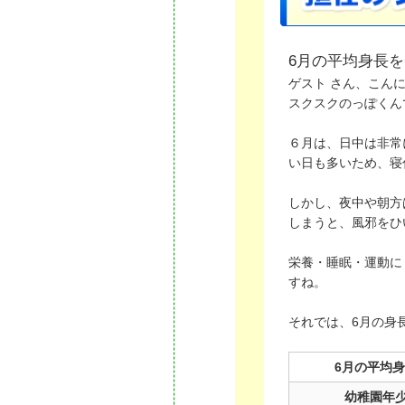
6月の平均身長
ゲスト さん、こん
スクスクのっぽくん
６月は、日中は非常
い日も多いため、寝
しかし、夜中や朝方
しまうと、風邪をひ
栄養・睡眠・運動に
すね。
それでは、6月の身
6月の平均
幼稚園年