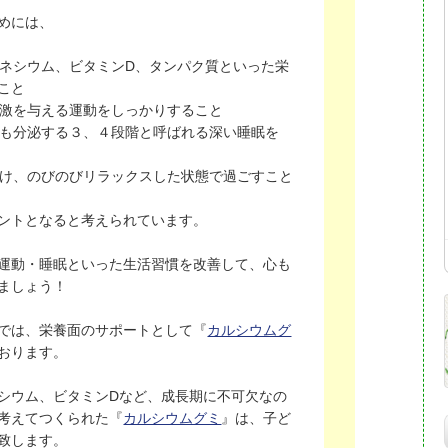
めには、
マグネシウム、ビタミンD、タンパク質といった栄
こと
な刺激を与える運動をしっかりすること
が最も分泌する３、４段階と呼ばれる深い睡眠を
を受け、のびのびリラックスした状態で過ごすこと
ントとなると考えられています。
運動・睡眠といった生活習慣を改善して、心も
ましょう！
では、
栄養面のサポートとして『
カルシウムグ
おります。
シウム、ビタミンDなど、成長期に不可欠なの
考えてつくられた『
カルシウムグミ
』は、子ど
致します。