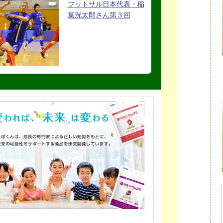
フットサル日本代表・稲
葉洸太郎さん第３回
ん