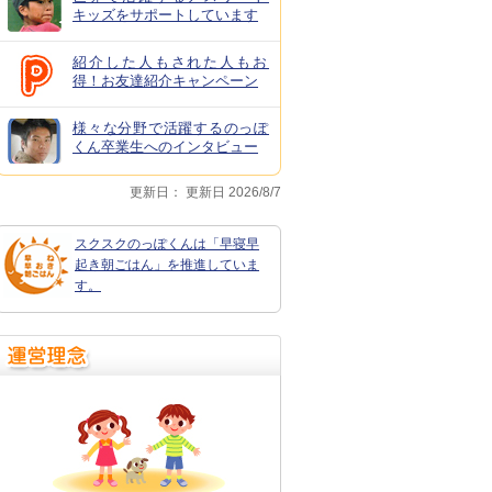
キッズをサポートしています
紹介した人もされた人もお
得！お友達紹介キャンペーン
様々な分野で活躍するのっぽ
くん卒業生へのインタビュー
更新日：
更新日 2026/8/7
スクスクのっぽくんは「早寝早
起き朝ごはん」を推進していま
す。