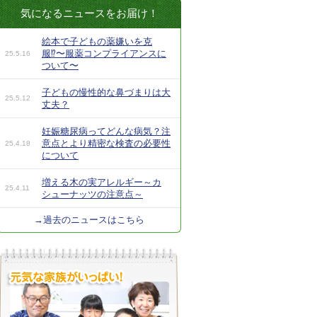
気になるニュースをお届け！
絵本で子どもの薬嫌いを克
服⁉︎〜服薬コンプライアンスに
25.5.16
ついて〜
子どもの慢性的な鼻づまりは大
25.5.12
丈夫？
妊娠糖尿病ってどんな病気？注
意点とより精密な検査の必要性
25.4.18
について
増える木の実アレルギー～カ
25.4.11
シューナッツの注意点～
→過去のニュースはこちら