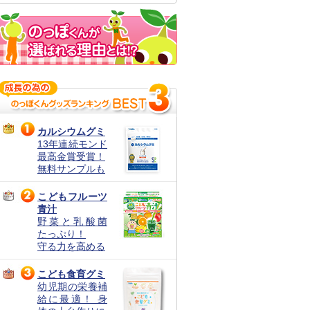
カルシウムグミ
13年連続モンド
最高金賞受賞！
無料サンプルも
こどもフルーツ
青汁
野菜と乳酸菌
たっぷり！
守る力を高める
こども食育グミ
幼児期の栄養補
給に最適！ 身