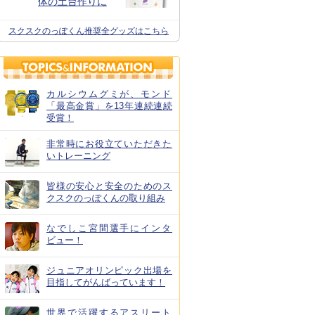
体の土台作りに
スクスクのっぽくん推奨全グッズはこちら
カルシウムグミが、モンド
「最高金賞」を13年連続連続
受賞！
非常時にお役立ていただきた
いトレーニング
皆様の安心と安全のためのス
クスクのっぽくんの取り組み
なでしこ宮間選手にインタ
ビュー！
ジュニアオリンピック出場を
目指してがんばっています！
世界で活躍するアスリート