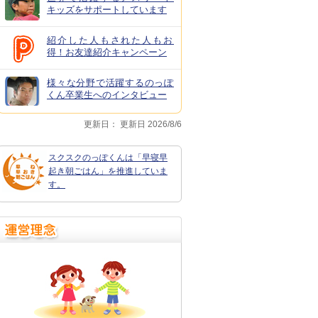
キッズをサポートしています
紹介した人もされた人もお
得！お友達紹介キャンペーン
様々な分野で活躍するのっぽ
くん卒業生へのインタビュー
更新日：
更新日 2026/8/6
スクスクのっぽくんは「早寝早
起き朝ごはん」を推進していま
す。