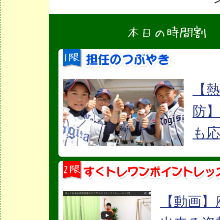
【熱
防
も
【動画】