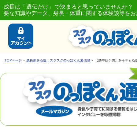
成長は「遺伝だけ」で決まると思っていませんか？
要な知識やデータ、身長・体重に関する体験談等をお
TOPページ
>
成長期を応援！スクスクのっぽくん通信簿
> 【熱中症予防】を今年も応