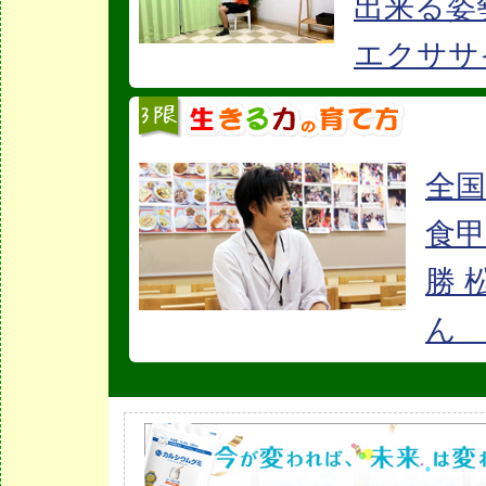
出来る姿
エクササ
全国
食甲
勝 
ん