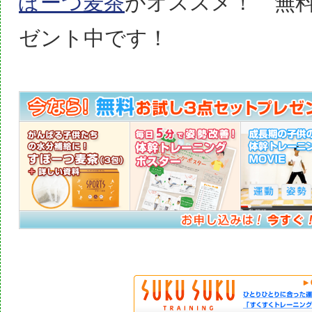
ぽーつ麦茶
がオススメ！ 無
ゼント中です！