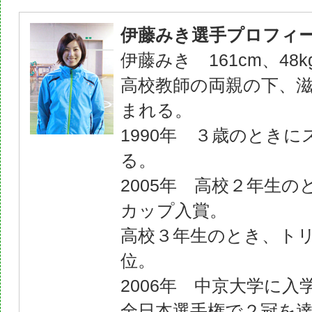
伊藤みき選手プロフィ
伊藤みき 161cm、48k
高校教師の両親の下、
まれる。
1990年 ３歳のとき
る。
2005年 高校２年生
カップ入賞。
高校３年生のとき、トリ
位。
2006年 中京大学に入
全日本選手権で２冠を