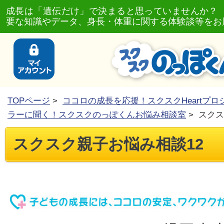
成長は「遺伝だけ」で決まると思っていませんか？
要な知識やデータ、身長・体重に関する体験談等をお
TOPページ
>
ココロの成長を応援！スクスクHeartプロ
ラーに聞く！スクスクのっぽくんお悩み相談室
> スク
スクスク親子お悩み相談12