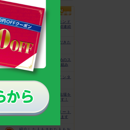
カルシウムグミが、モンド
「最高金賞」を13年連続連続
受賞！
非常時にお役立ていただきた
いトレーニング
皆様の安心と安全のためのス
クスクのっぽくんの取り組み
なでしこ宮間選手にインタ
ビュー！
ジュニアオリンピック出場を
目指してがんばっています！
世界で活躍するアスリート
キッズをサポートしています
紹介した人もされた人もお