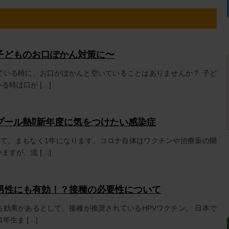
子どものお口ぽかん対策に〜
ている時に、お口がぽかんと空いていることはありませんか？ 子ど
る時は口が […]
ール熱⁉︎新年度に気をつけたい感染症
して、まもなく1年になります。コロナ自体はワクチンや治療薬の開
ますが、流 […]
は男性にも有効！？接種の必要性について
る効果があるとして、接種が推奨されているHPVワクチン。 日本で
年生ま […]