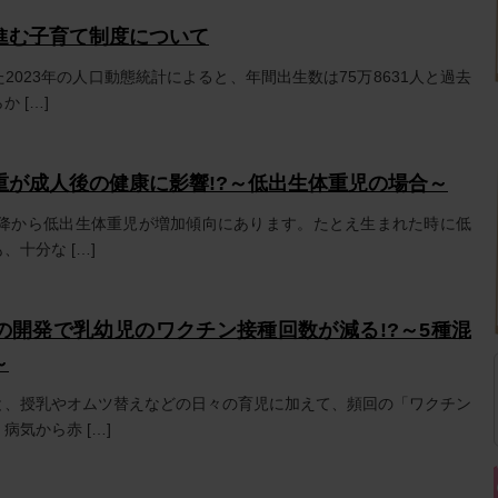
進む子育て制度について
2023年の人口動態統計によると、年間出生数は75万8631人と過去
 […]
重が成人後の健康に影響!?～低出生体重児の場合～
代以降から低出生体重児が増加傾向にあります。たとえ生まれた時に低
十分な […]
の開発で乳幼児のワクチン接種回数が減る!?～5種混
～
と、授乳やオムツ替えなどの日々の育児に加えて、頻回の「ワクチン
病気から赤 […]