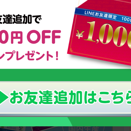
オリンピックを目指す少年少女に密着！
ング
強さの秘密は【栄養管理】にあった！
小さなお子様の栄養補給におすすめ！
！
幼児期からの「こども食育グミ」
のっぽくんの成長サポートグッズについて
い「成長期」の栄養補給にオススメ！