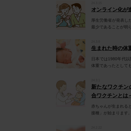
24.3.15
オンライン化が
厚生労働省が発表した
最少であることが明らか
24.3.8
生まれた時の体
日本では1980年
体重であったとしても、
24.3.1
新たなワクチン
合ワクチンとは
赤ちゃんが生まれる
接種」が始まります。
24.2.22