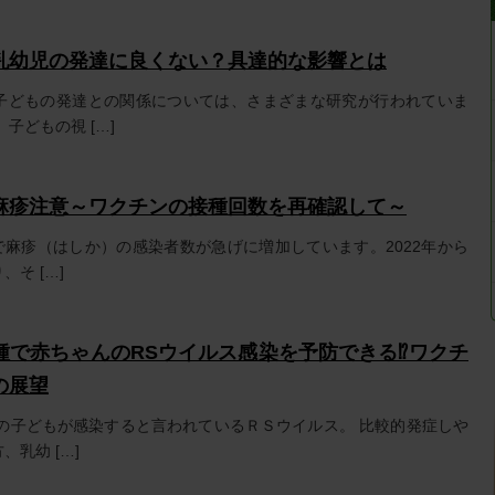
乳幼児の発達に良くない？具達的な影響とは
子どもの発達との関係については、さまざまな研究が行われていま
子どもの視 […]
麻疹注意～ワクチンの接種回数を再確認して～
内で麻疹（はしか）の感染者数が急げに増加しています。2022年から
そ […]
で赤ちゃんのRSウイルス感染を予防できる⁉︎ワクチ
の展望
％の子どもが感染すると言われているＲＳウイルス。 比較的発症しや
乳幼 […]