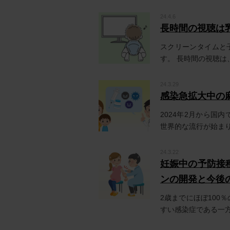
24.4.6
長時間の視聴は
スクリーンタイムと
す。 長時間の視聴は、
24.3.29
感染急拡大中の
2024年2月から国
世界的な流行が始まり、
24.3.22
妊娠中の予防接種
ンの開発と今後
2歳までにほぼ100
すい感染症である一方、