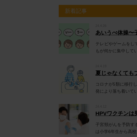
新着記事
24.4.26
あいうべ体操〜
テレビやゲームをし
もが何かに集中してい
24.4.19
夏じゃなくてもプ
コロナが5類に移行
発により落ち着いてい
24.4.12
HPVワクチン
子宮頸がんを予防す
は小学6年生から高校1