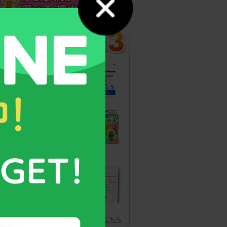
カルシウムグミ
13年連続モンド
最高金賞受賞！
無料サンプルも
こどもフルーツ
青汁
野菜と乳酸菌
たっぷり！
守る力を高める
こども食育グミ
幼児期の栄養補
給に最適！ 身
体の土台作りに
スクスクのっぽくん推奨全グッズはこちら