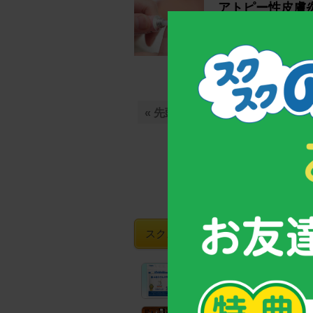
アトピー性皮膚
に～
アトピー性皮膚炎に
度に実施した調査では全
« 先頭
« 前の10件
...
4
スクスクのっぽくんおすすめグッズ
【お客様支持率No.1！】
成長期サポート食品「カルシウ