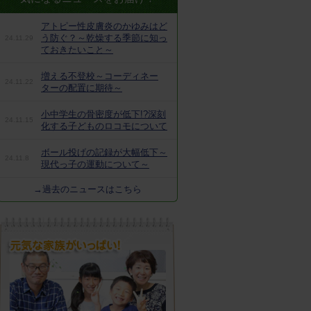
アトピー性皮膚炎のかゆみはど
う防ぐ？～乾燥する季節に知っ
24.11.29
ておきたいこと～
増える不登校～コーディネー
24.11.22
ターの配置に期待～
小中学生の骨密度が低下!?深刻
24.11.15
化する子どものロコモについて
ボール投げの記録が大幅低下～
24.11.8
現代っ子の運動について～
→過去のニュースはこちら