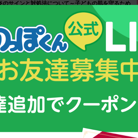
炎のサインと対処法について～子どもの肌を守るため
悩む人は以前と比べて格段に増加しています。厚生労働省が2017年
国に約 […]
5
6
7
8
...
14
21
28
...
次の10件 »
最後 »
&コンテンツ
スクスク育つための３つのポイント！
ムグミ」
子供が成長する仕組みとは？