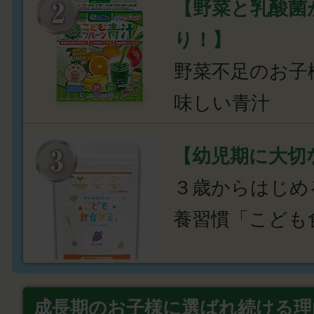
【野菜と乳酸菌
り！】
野菜不足のお子
味しい青汁
【幼児期に大切
３歳からはじめ
養習慣「こども
成長期のお子様に選ばれ続ける理