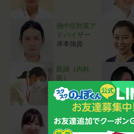
熱中症対策ア
ドバイザー
岸本強資
医師（内科
医）
成田亜希子
医師（小児科
医）
湯田貴江