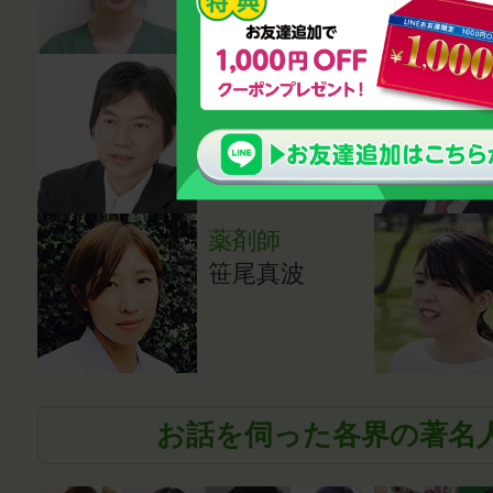
心理カウンセ
ラー・講師
鈴木雅幸
薬剤師
笹尾真波
お話を伺った各界の著名