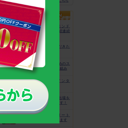
スクスクのっぽくん推奨全グッズはこちら
カルシウムグミが、モンド
「最高金賞」を13年連続連続
受賞！
非常時にお役立ていただきた
いトレーニング
皆様の安心と安全のためのス
クスクのっぽくんの取り組み
なでしこ宮間選手にインタ
ビュー！
ジュニアオリンピック出場を
目指してがんばっています！
世界で活躍するアスリート
キッズをサポートしています