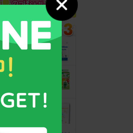
カルシウムグミ
13年連続モンド
最高金賞受賞！
無料サンプルも
こどもフルーツ
青汁
野菜と乳酸菌
たっぷり！
守る力を高める
こども食育グミ
幼児期の栄養補
給に最適！ 身
体の土台作りに