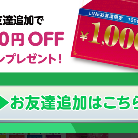
ムグミ」
子供が成長する仕組みとは？
オリンピックを目指す少年少女に密着！
ング
強さの秘密は【栄養管理】にあった！
小さなお子様の栄養補給におすすめ！
！
幼児期からの「こども食育グミ」
のっぽくんの成長サポートグッズについて
い「成長期」の栄養補給にオススメ！