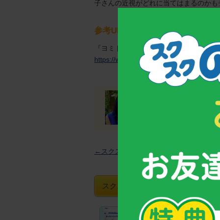
子さんの近視がどれに当てはまるのかも
参考URL
『ヨミドクター』
https://www.yomiuri.co.jp/yomidr/art
MR(医薬情報担当者)
←スクスクNews一覧へ
スクスクのっぽくんおすすめグッズ
【お客様支持率No.1！】