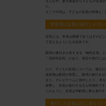
そんな中、参天製薬から子どもの近視の
た。
そこで今回は、子どもの近視の特徴と、
学童期は近視が進行しやすい
近視とは、本来は網膜で合うはずのピン
て見えるようになる症状です。
眼球の奥行きが長すぎる「軸性近視」と
「屈折性近視」があり、発症や進行には
ただ、子どもの近視については、遺伝だ
成長期は眼球が発育し、眼球の奥行きが
また、テレビゲームに熱中したり、本を
疲弊し、近視が進行する点も特徴的です
このように、近視は学齢期に最も進行す
進行した近視は元に戻らない