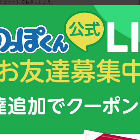
チェックしておきましょう。
icle/20250319-OYT1T50055/?catname=news-kaisetsu_news
：編集部スタッフ：古谷祥子
&コンテンツ
スクスク育つための３つのポイント！