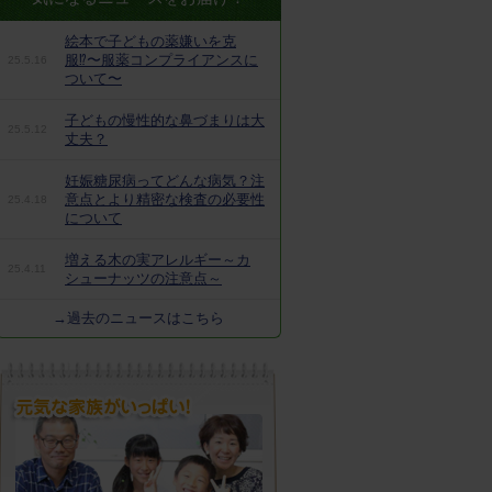
絵本で子どもの薬嫌いを克
服⁉︎〜服薬コンプライアンスに
25.5.16
ついて〜
子どもの慢性的な鼻づまりは大
25.5.12
丈夫？
妊娠糖尿病ってどんな病気？注
意点とより精密な検査の必要性
25.4.18
について
増える木の実アレルギー～カ
25.4.11
シューナッツの注意点～
→過去のニュースはこちら