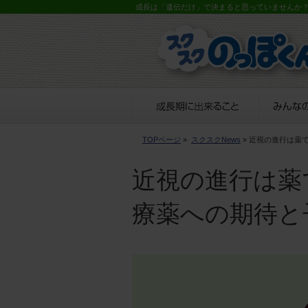
成長は「遺伝だけ」で決まると思っていませんか
TOPページ
»
スクスクNews
» 近視の進行は薬
近視の進行は薬
療薬への期待と