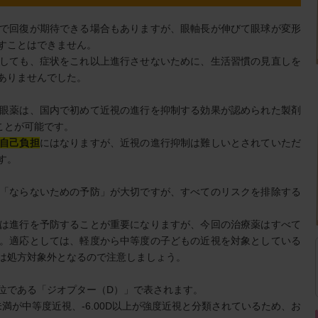
で回復が期待できる場合もありますが、眼軸長が伸びて眼球が変形
すことはできません。
しても、症状をこれ以上進行させないために、生活習慣の見直しを
ありませんでした。
眼薬は、国内で初めて近視の進行を抑制する効果が認められた製剤
ことが可能です。
自己負担
にはなりますが、近視の進行抑制は難しいとされていただ
す。
「ならないための予防」が大切ですが、すべてのリスクを排除する
は進行を予防することが重要になりますが、今回の治療薬はすべて
。適応としては、軽度から中等度の子どもの近視を対象としている
は処方対象外となるので注意しましょう。
位である「ジオプター（D）」で表されます。
.00D未満が中等度近視、-6.00D以上が強度近視と分類されているため、お