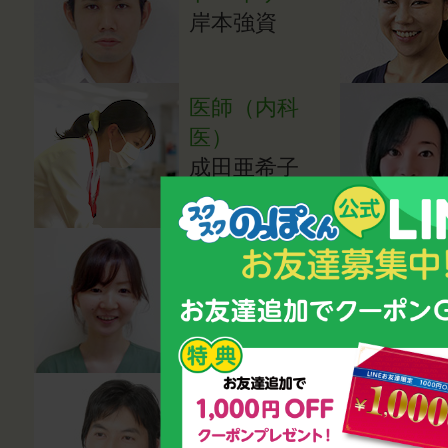
岸本強資
医師（内科
医）
成田亜希子
医師（小児科
医）
湯田貴江
心理カウンセ
ラー・講師