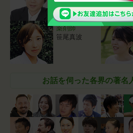
鈴木雅幸
薬剤師
笹尾真波
お話を伺った各界の著名